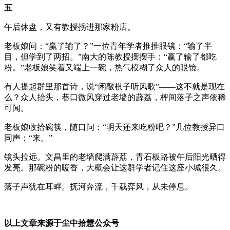
五
午后休盘，又有教授拐进那家粉店。
老板娘问：“赢了输了？”一位青年学者推推眼镜：“输了半
目，但学到了两招。”南大的陈教授摆摆手：“赢了输了都吃
粉。”老板娘笑着又端上一碗，热气模糊了众人的眼镜。
有人提起群里那首诗，说“闲敲棋子听风歌”——这不就是现在
么？众人抬头，巷口微风穿过老墙的薜荔，枰间落子之声依稀
可闻。
老板娘收拾碗筷，随口问：“明天还来吃粉吧？”几位教授异口
同声：“来。”
镜头拉远。文昌里的老墙爬满薜荔，青石板路被午后阳光晒得
发亮。那碗粉的暖香，大概会让这群学者记住这座小城很久。
落子声犹在耳畔。抚河奔流，千载弈风，从未停息。
以上文章来源于尘中拾慧公众号