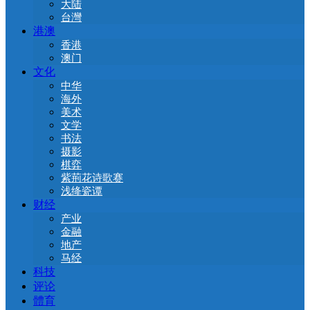
大陆
台灣
港澳
香港
澳门
文化
中华
海外
美术
文学
书法
摄影
棋弈
紫荊花诗歌赛
浅绛瓷谭
财经
产业
金融
地产
马经
科技
评论
體育