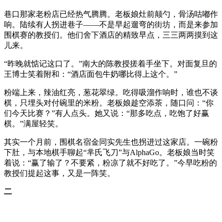
巷口那家老粉店已经热气腾腾。老板娘灶前颠勺，骨汤咕嘟作
响。陆续有人拐进巷子——不是早起遛弯的街坊，而是来参加
围棋赛的教授们。他们舍下酒店的精致早点，三三两两摸到这
儿来。
“昨晚就惦记这口了。”南大的陈教授搓着手坐下。对面复旦的
王博士笑着附和：“酒店面包牛奶哪比得上这个。”
粉端上来，辣油红亮，葱花翠绿。吃得吸溜作响时，谁也不谈
棋，只埋头对付碗里的米粉。老板娘趁空添茶，随口问：“你
们今天比赛？”有人点头。她又说：“那多吃点，吃饱了好赢
棋。”满屋轻笑。
其实一个月前，围棋名宿金同实先生也拐进过这家店。一碗粉
下肚，与本地棋手聊起“
芈氏飞刀
”与AlphaGo。老板娘当时笑
着说：“赢了输了？不要紧，粉凉了就不好吃了。”今早吃粉的
教授们提起这事，又是一阵笑。
二