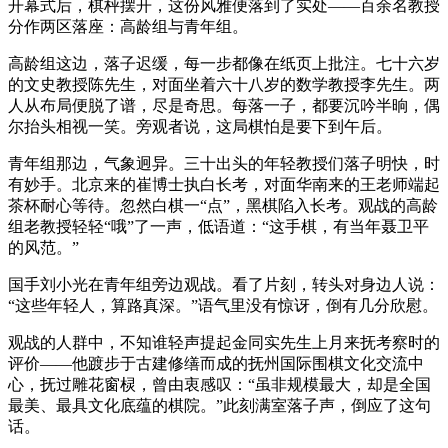
开幕式后，棋枰摆开，这份风雅便落到了实处——百余名教授
分作两区落座：高龄组与青年组。
高龄组这边，落子迟缓，每一步都像在纸页上批注。七十六岁
的文史教授陈先生，对面坐着六十八岁的数学教授李先生。两
人从布局便脱了谱，尽是奇思。每落一子，都要沉吟半晌，偶
尔抬头相视一笑。旁观者说，这局棋怕是要下到午后。
青年组那边，气象迥异。三十出头的年轻教授们落子明快，时
有妙手。北京来的崔博士执白长考，对面华南来的王老师端起
茶杯耐心等待。忽然白棋一“点”，黑棋陷入长考。观战的高龄
组老教授轻轻“哦”了一声，低语道：“这手棋，有当年聂卫平
的风范。”
国手刘小光在青年组旁边观战。看了片刻，转头对身边人说：
“这些年轻人，算路真深。”语气里没有惊讶，倒有几分欣慰。
观战的人群中，不知谁轻声提起
金同实
先生上月来抚考察时的
评价——他踱步于古建修缮而成的抚州国际围棋文化交流中
心，抚过雕花窗棂，曾由衷感叹：“虽非规模最大，却是全国
最美、最具文化底蕴的棋院。”此刻满室落子声，倒应了这句
话。