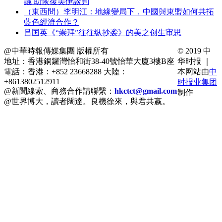
議 助恢復美伊談判
（東西問）李明江：地緣變局下，中國與東盟如何共拓
藍色經濟合作？
吕国英《“崇拜”往往纵抄袭》的美之创生审思
@中華時報傳媒集團 版權所有
© 2019 中
地址：香港銅鑼灣怡和街38-40號怡華大廈3樓B座
华时报 ｜
電話：香港：+852 23668288 大陸：
本网站由
中
+8613802512911
时报业集团
@新聞線索、商務合作請聯繫：
hkctct@gmail.com
制作
@世界博大，讀者闊達。良機徐來，與君共嬴。