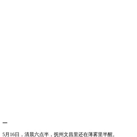
一
5月16日，清晨六点半，抚州文昌里还在薄雾里半醒。