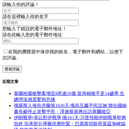
請輸入你的評論！
請在這裡輸入你的名字
您輸入了錯誤的電子郵件地址！
請在此輸入您的電子郵件地址
在我的瀏覽器中保存我的姓名，電子郵件和網站，以便下
次評論。
近期文章
泰國校園槍擊案增至8死逾20傷 當局稱槍手是14歲學 生
總理深感震驚和悲痛
俄羅斯入侵烏克蘭第1626天:俄烏互轟平民設施 聯合國秘
書長籲停止攻擊平民；澤連斯基將出訪塞爾維亞
伊朗戰爭(美以對伊戰爭)第161天:川普預期伊朗戰爭即將
告終 坦承部分彈藥供應吃緊；巴基斯坦盼荷莫茲海峽協