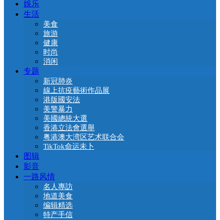
娛乐
生活
美食
旅游
健康
时尚
消闲
专题
新冠肺炎
線上抗疫藝術作品展
港版國安法
美警暴力
美國總統大選
香港立法會選舉
粤港澳大湾区艺术联合会
TikTok命运未卜
图辑
影音
一路风情
名人專訪
地道美食
编辑精选
特产手信