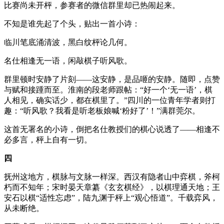
比赛尚未开枰，参赛者的微信群里却已热闹起来。
不知是谁先起了个头，贴出一首小诗：
临川笔底涌清波，黑白纹枰论几何。
名仕相逢无一语，闲敲棋子听风歌。
群里顿时安静了片刻——这安静，是品咂的安静。随即，点赞
与赋和接踵而至。淮南的段老师跟帖：“好一个‘无一语’，棋
人相见，确实话少，都在棋里了。”四川的一位青年学者则打
趣：“听风歌？我看是听老板娘喊‘粉好了’！”满群莞尔。
这首无署名的小诗，倒把名仕教授们的棋心说透了——相逢不
必多言，枰上自有一切。
四
抚州这地方，棋脉与文脉一样深。西汉有隐者山中弈棋，斧柯
朽而不知年；宋时晏天章纂《玄玄棋经》，以棋理通天地；王
安石以棋“适性忘虑”，
陆九渊
于枰上“观心悟道”。千载弈风，
从未断绝。