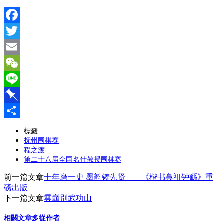
Facebook
Twitter
Email
WeChat
Line
Pinboard
分
標籤
抚州围棋赛
享
程之渡
第二十八届全国名仕教授围棋赛
前一篇文章
十年磨一史 墨韵铸先贤——《楷书鼻祖钟繇》重
磅出版
下一篇文章
雲巔別武功山
相關文章
多從作者