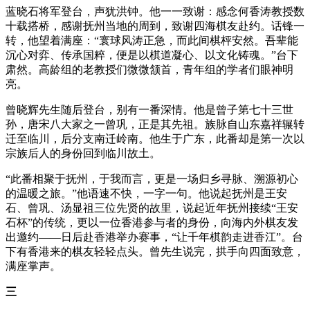
蓝晓石将军登台，声犹洪钟。他一一致谢：感念何香涛教授数
十载搭桥，感谢抚州当地的周到，致谢四海棋友赴约。话锋一
转，他望着满座：“寰球风涛正急，而此间棋枰安然。吾辈能
沉心对弈、传承国粹，便是以棋道凝心、以文化铸魂。”台下
肃然。高龄组的老教授们微微颔首，青年组的学者们眼神明
亮。
曾晓辉先生随后登台，别有一番深情。他是曾子第七十三世
孙，唐宋八大家之一曾巩，正是其先祖。族脉自山东嘉祥辗转
迁至
临川
，后分支南迁岭南。他生于广东，此番却是第一次以
宗族后人的身份回到临川故土。
“此番相聚于抚州，于我而言，更是一场归乡寻脉、溯源初心
的温暖之旅。”他语速不快，一字一句。他说起抚州是王安
石、曾巩、汤显祖三位先贤的故里，说起近年抚州接续“
王安
石杯
”的传统，更以一位香港参与者的身份，向海内外棋友发
出邀约——日后赴香港举办赛事，“让千年棋韵走进香江”。台
下有香港来的棋友轻轻点头。曾先生说完，拱手向四面致意，
满座掌声。
三