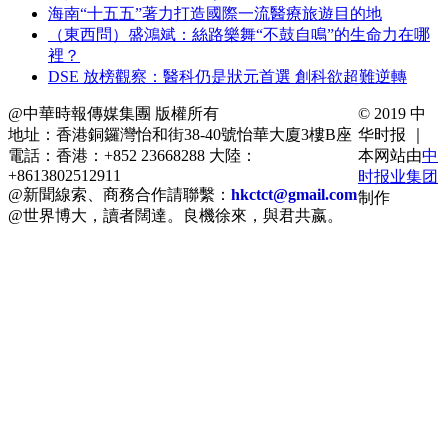
海南“十五五”著力打造國際一流醫療旅遊目的地
（東西問）盛鴻斌：絲路樂舞“不鼓自鳴”的生命力在哪
裡？
DSE 放榜觀察：醫科仍是狀元首選 創科欲超難逆轉
@中華時報傳媒集團 版權所有
© 2019 中
地址：香港銅鑼灣怡和街38-40號怡華大廈3樓B座
华时报 ｜
電話：香港：+852 23668288 大陸：
本网站由
中
+8613802512911
时报业集团
@新聞線索、商務合作請聯繫：
hkctct@gmail.com
制作
@世界博大，讀者闊達。良機徐來，與君共嬴。