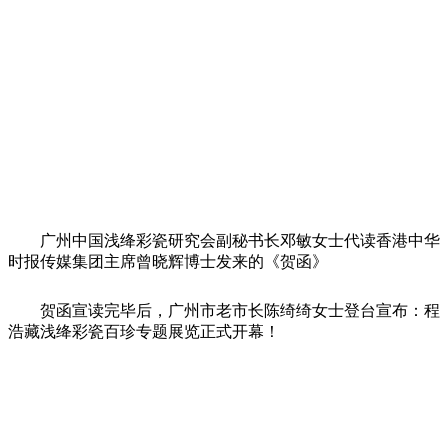
广州中国浅绛彩瓷研究会副秘书长邓敏女士代读香港中华
时报传媒集团主席曾晓辉博士发来的《贺函》
贺函宣读完毕后，广州市老市长陈绮绮女士登台宣布：程
浩藏浅绛彩瓷百珍专题展览正式开幕！