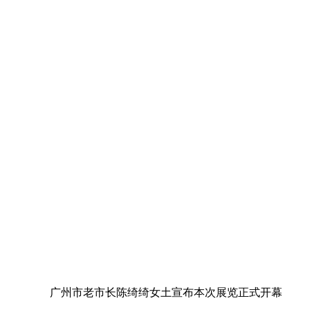
广州市老市长陈绮绮女土宣布本次展览正式开幕