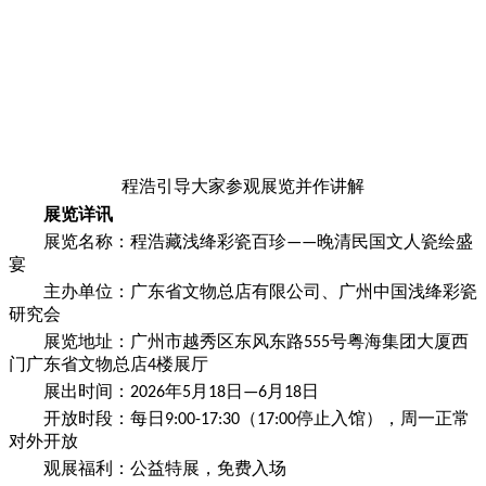
程浩引导大家参观展览并作讲解
展览详讯
展览名称：程浩藏浅绛彩瓷百珍
晚清民国文人瓷绘盛
——
宴
主办单位：广东省文物总店有限公司、广州中国浅绛彩瓷
研究会
展览地址：广州市越秀区东风东路
号粤海集团大厦西
555
门广东省文物总店
楼展厅
4
展出时间：
年
月
日
月
日
2026
5
18
—6
18
开放时段：每日
（
停止入馆），周一正常
9:00-17:30
17:00
对外开放
观展福利：公益特展，免费入场