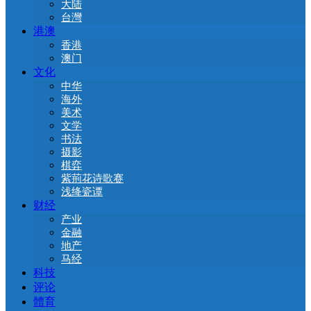
大陆
台灣
港澳
香港
澳门
文化
中华
海外
美术
文学
书法
摄影
棋弈
紫荊花诗歌赛
浅绛瓷谭
财经
产业
金融
地产
马经
科技
评论
體育