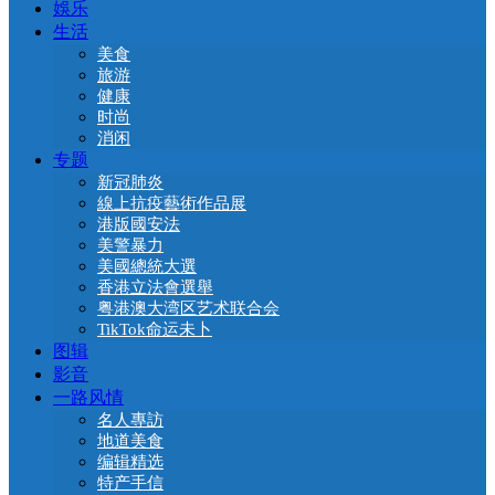
娛乐
生活
美食
旅游
健康
时尚
消闲
专题
新冠肺炎
線上抗疫藝術作品展
港版國安法
美警暴力
美國總統大選
香港立法會選舉
粤港澳大湾区艺术联合会
TikTok命运未卜
图辑
影音
一路风情
名人專訪
地道美食
编辑精选
特产手信