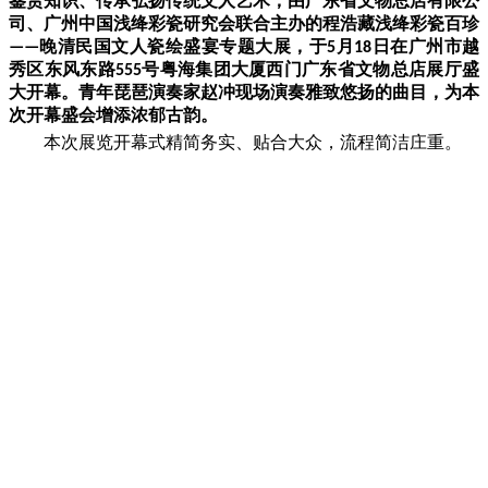
鉴赏知识、传承弘扬传统文人艺术，由广东省文物总店有限公
司、广州中国浅绛彩瓷研究会联合主办的程浩藏浅绛彩瓷百珍
晚清民国文人瓷绘盛宴专题大展，于
月
日在广州市越
——
5
18
秀区东风东路
号粤海集团大厦西门广东省文物总店展厅盛
555
大开幕。青年琵琶演奏家赵冲现场演奏雅致悠扬的曲目，为本
次开幕盛会增添浓郁古韵。
本次展览开幕式精简务实、贴合大众，流程简洁庄重。