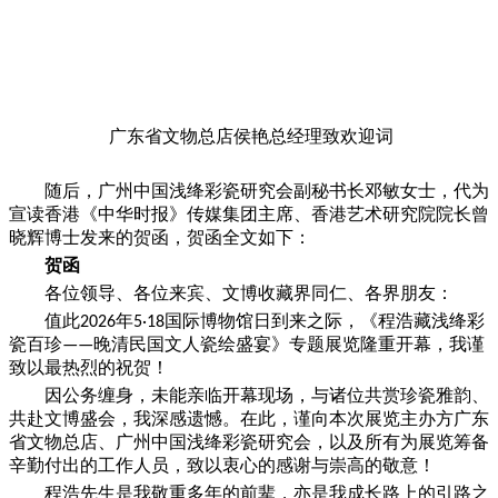
广东省文物总店侯艳总经
理致欢迎词
随后，广州中国浅绛彩瓷研究会副秘书长邓敏女士，代为
宣读香港《中华时报》传媒集团主席、香港艺术研究院院长曾
晓辉博士发来的贺函，贺函全文如下：
贺函
各位领导、各位来宾、文博收藏界同仁、各界朋友：
值此
年
国际博物馆日到来之际，《程浩藏浅绛彩
2026
5·18
瓷百珍
晚清民国文人瓷绘盛宴》专题展览隆重开幕，我谨
——
致以最热烈的祝贺！
因公务缠身，未能亲临开幕现场，与诸位共赏珍瓷雅韵、
共赴文博盛会，我深感遗憾。在此，谨向本次展览主办方广东
省文物总店、广州中国浅绛彩瓷研究会，以及所有为展览筹备
辛勤付出的工作人员，致以衷心的感谢与崇高的敬意！
程浩先生是我敬重多年的前辈，亦是我成长路上的引路之