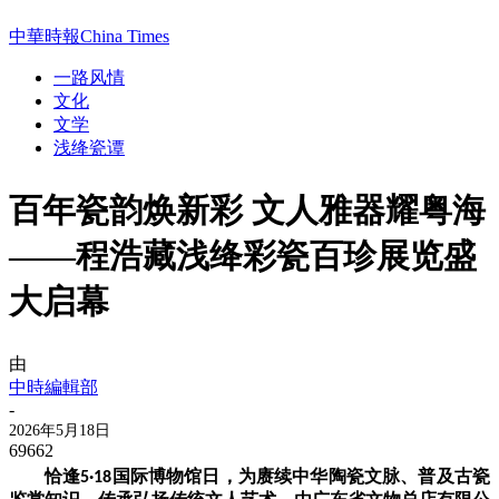
中華時報China Times
一路风情
文化
文学
浅绛瓷谭
百年瓷韵焕新彩 文人雅器耀粤海
——程浩藏浅绛彩瓷百珍展览盛
大启幕
由
中時編輯部
-
2026年5月18日
69662
恰逢
国际博物馆日，为赓续中华陶瓷文脉、普及古瓷
5·18