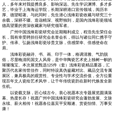
人，多年来对我提携良多、影响深远。先生学识渊博、多才多
艺，毕业于上海海运学院，长期深耕港口宣传领域，阅历丰
厚、德望昭著。与此同时，先生潜心浅绛彩瓷收藏与研究三十
余载，深耕不辍、造诣精深、视野独到，是国内浅绛彩瓷领域
德高望重的资深收藏家与研究领军者。
广州中国浅绛彩瓷研究会近期顺利成立，程浩先生荣任会
长，我有幸受聘担任研究会名誉会长，得以与诸位同仁携手守
护、传承、弘扬浅绛彩瓷珍贵文脉，倍感荣幸、倍感使命在
肩。
浅绛彩瓷融诗、书、画、印于一体，格调清雅、气韵脱
俗，尽显晚清民国文人风骨，是中华陶瓷艺术史上独树一帜的
璀璨瑰宝。本次展览甄选
件（套）浅绛彩瓷精品重器，汇
125
聚历代名家传世佳作，同时特设真伪鉴藏对比、藏品交流专属
展区，兼具极高的观赏性、专业性与学术交流价值，全方位重
现百年文人瓷绘艺术风华，让千年传统瓷韵在新时代焕发全新
生机。
以瓷载文脉，匠心续古今。衷心祝愿本次专题展览圆满落
幕、热度长存！祝愿广州中国浅绛彩瓷研究会蓬勃发展、文脉
永续、薪火相传！祝愿各位嘉宾平安顺遂、赏瓷怡情、万事安
康！