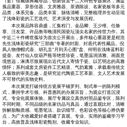
（套）馆藏级典藏珍品，创新设置十二大特色专题展区，涵盖
孤品重器、异形佳器、文房雅器、茶酒陈设、名家瓷板等多元
品类，体系完备、品类丰富、脉络清晰，完整梳理并生动呈现
了浅绛彩瓷的工艺迭代、艺术演变与发展历程。
本次展品阵容鼎盛，汇集程门、金品卿、王少维、任焕
章、汪友棠、许品衡等晚清民国瓷坛顶尖名家的传世力作。其
中近二十件稀世孤珍为首次公开展出，多件核心重器更是程浩
先生浅绛彩瓷研究
三部曲
专著的封面、封底代表性藏品。倪
“
”
凤人物僧帽式壶、胡孔圭
月到天心图
盘、何明谷浅绛蓝料彩
“
”
提壶、友竹仙人纹葫芦瓶等绝世珍瓷，笔墨温润清雅、画面意
境悠远，淋漓尽致展现出近代文人寄情于瓷、以艺明志的高雅
情怀；系列成套文房瓷作工艺精湛、气韵素雅，承载着传统文
人极致的审美志趣，是研究近代陶瓷工艺革新、文人艺术发展
不可替代的实物史料。
本次展览打破传统古瓷展平铺罗列、制式单一的陈列模
式，秉持学术引领、科普惠民的办展宗旨，为观众打造沉浸
式、专业化观展体验。展厅专属设立真伪对照品鉴专区，陈列
不同时期、不同品级的名家仿品与真品，通过直观比对，清晰
拆解胎釉质感、笔墨笔法、款识细节、色彩设色等核心辨伪要
点，为广大收藏爱好者搭建了直观、专业、实用的鉴藏学习平
台，高效普及浅绛彩瓷甄别、收藏专业知识。