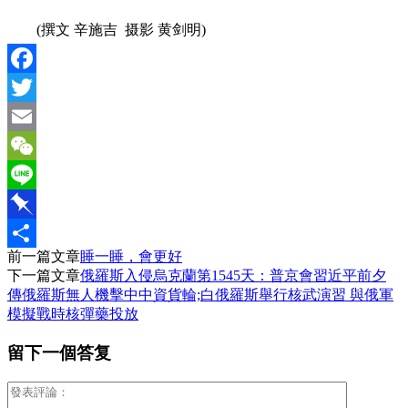
(撰文 辛施吉 摄影 黄剑明)
Facebook
Twitter
Email
WeChat
Line
Pinboard
前一篇文章
睡一睡，會更好
分
下一篇文章
俄羅斯入侵烏克蘭第1545天：普京會習近平前夕
享
傳俄羅斯無人機擊中中資貨輪;白俄羅斯舉行核武演習 與俄軍
模擬戰時核彈藥投放
留下一個答复