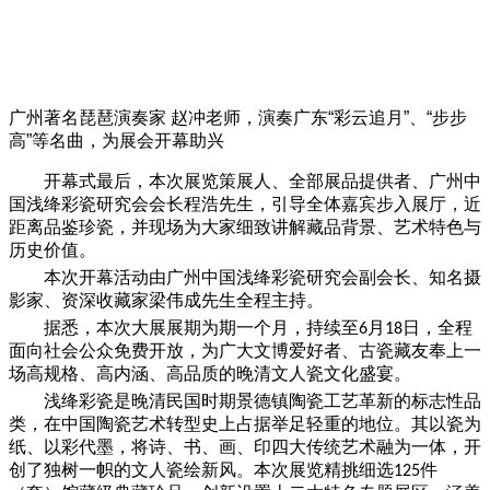
广州著名琵琶演奏家 赵冲老师，演奏广东“彩云追月”、“步步
高”等名曲，为展会开幕助兴
开幕式最后，本次展览策展人、全部展品提供者、广州中
国浅绛彩瓷研究会会长程浩先生，引导全体嘉宾步入展厅，近
距离品鉴珍瓷，并现场为大家细致讲解藏品背景、艺术特色与
历史价值。
本次开幕活动由广州中国浅绛彩瓷研究会副会长、知名摄
影家、资深收藏家梁伟成先生全程主持。
据悉，本次大展展期为期一个月，持续至
月
日，全程
6
18
面向社会公众免费开放，为广大文博爱好者、古瓷藏友奉上一
场高规格、高内涵、高品质的晚清文人瓷文化盛宴。
浅绛彩瓷是晚清民国时期景德镇陶瓷工艺革新的标志性品
类，在中国陶瓷艺术转型史上占据举足轻重的地位。其以瓷为
纸、以彩代墨，将诗、书、画、印四大传统艺术融为一体，开
创了独树一帜的文人瓷绘新风。本次展览精挑细选
件
125