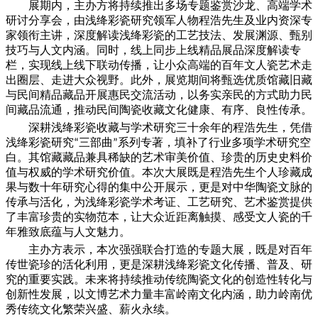
展期内，主办方将持续推出多场专题鉴赏沙龙、高端学术
研讨分享会，由浅绛彩瓷研究领军人物程浩先生及业内资深专
家领衔主讲，深度解读浅绛彩瓷的工艺技法、发展渊源、甄别
技巧与人文内涵。同时，线上同步上线精品展品深度解读专
栏，实现线上线下联动传播，让小众高端的百年文人瓷艺术走
出圈层、走进大众视野。此外，展览期间将甄选优质馆藏旧藏
与民间精品藏品开展惠民交流活动，以务实亲民的方式助力民
间藏品流通，推动民间陶瓷收藏文化健康、有序、良性传承。
深耕浅绛彩瓷收藏与学术研究三十余年的程浩先生，凭借
浅绛彩瓷研究
三部曲
系列专著，填补了行业多项学术研究空
“
”
白。其馆藏藏品兼具稀缺的艺术审美价值、珍贵的历史史料价
值与权威的学术研究价值。本次大展既是程浩先生个人珍藏成
果与数十年研究心得的集中公开展示，更是对中华陶瓷文脉的
传承与活化，为浅绛彩瓷学术考证、工艺研究、艺术鉴赏提供
了丰富珍贵的实物范本，让大众近距离触摸、感受文人瓷的千
年雅致底蕴与人文魅力。
主办方表示，本次强强联合打造的专题大展，既是对百年
传世瓷珍的活化利用，更是深耕浅绛彩瓷文化传播、普及、研
究的重要实践。未来将持续推动传统陶瓷文化的创造性转化与
创新性发展，以文博艺术力量丰富岭南文化内涵，助力岭南优
秀传统文化繁荣兴盛、薪火永续。