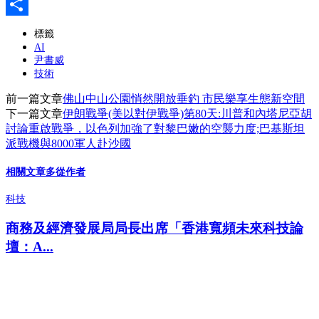
Pinboard
分
標籤
AI
享
尹書威
技術
前一篇文章
佛山中山公園悄然開放垂釣 市民樂享生態新空間
下一篇文章
伊朗戰爭(美以對伊戰爭)第80天:川普和內塔尼亞胡
討論重啟戰爭，以色列加強了對黎巴嫩的空襲力度;巴基斯坦
派戰機與8000軍人赴沙國
相關文章
多從作者
科技
商務及經濟發展局局長出席「香港寬頻未來科技論
壇：A...