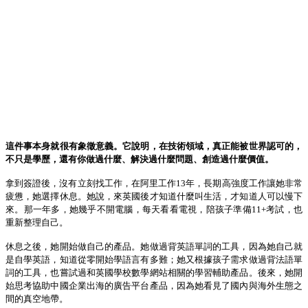
這件事本身就很有象徵意義。它說明，在技術領域，真正能被世界認可的，
不只是學歷，還有你做過什麼、解決過什麼問題、創造過什麼價值。
拿到簽證後，沒有立刻找工作，在阿里工作
13
年，長期高強度工作讓她非常
疲憊
，她
選擇休息。她說，來英國後才知道什麼叫生活，才知道人可以慢下
來。那一年多，她幾乎不開電腦，每天看看電視，陪孩子準備
11+
考試，也
重新整理自己。
休息之後，她開始做自己的產品。她做過背英語單詞的工具，因為她自己就
是自學英語，知道從零開始學語言有多難；她又根據孩子需求做過背法語單
詞的工具，也嘗試過和英國學校數學網站相關的學習輔助產品。後來，她開
始思考
協助
中國企業出海的廣告平台產品，因為她看見了國內與海外生態之
間的真空地帶。