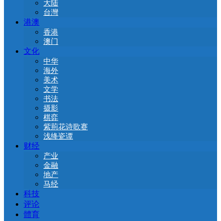
大陆
台灣
港澳
香港
澳门
文化
中华
海外
美术
文学
书法
摄影
棋弈
紫荊花诗歌赛
浅绛瓷谭
财经
产业
金融
地产
马经
科技
评论
體育