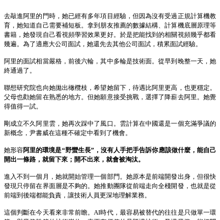
去敲
進阿里的
門時，
她已經有多年項目經驗，但因為沒有受過正規計算機教
育，她知道自己需要補
短板。拿到朋友
推薦
的
數據結構、計算機底層原理等
書籍
，
她發現自己看視頻學習效果更好
。
於是把能找到的相關視頻幾乎都看
幾
遍。為了適應大公司面試，她還先去其他公司面試，積累面試經驗。
阿里的面試
相當
嚴格，前後六輪，其中多輪是技術面。從早到晚
整
一天，
她
終通過了。
聯想研究院也向她拋出橄欖枝，希望她留下，待遇比阿里更高，也更穩定。
父母也勸她留在熟悉的地方。但她
願意接受挑戰
，選擇
了
降薪去阿里。她覺
得值得一試。
剛成立不久阿里雲，她再次踩中了風口。雲計算在中國還是一個充滿爭議的
新概念，尹書威在這種不確定中看到了機會。
她形容
阿里的環境是
“
野蠻生長
”
，
沒有人手把手告訴你應該做什麼，能自己
開出一條路，就留下來；開不出來，就會被淘汰。
進入不到一個月，她就開始管理一個部門。她原本是前端開發出身，但很快
發現只停留在界面層是不夠的。她推動團隊從前端走向全棧開發，也就是從
前端到後端都能負責，讓技術人員更深地理解業務。
這個判斷在今天看來非常前瞻。
AI
時代，最容易被替代的往往是只做單一環