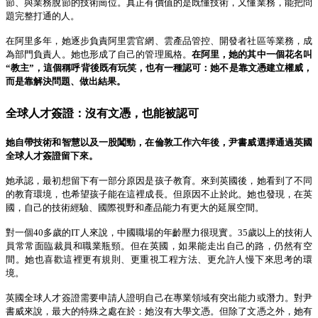
節、與業務脫節的技術崗位。真正有價值的是既懂技術，又懂業務，能把問
題完整打通的人。
在阿里多年，她逐步負責阿里雲官網、雲產品管控、開發者社區等業務，成
為部門負責人。她也形成了自己的管理風格。
在阿里，她的其中一個花名
叫
“
教主
”
，這個稱呼背後既有玩笑，也有一種認可：她不是靠文憑建立權威，
而是靠解決問題、做出結果。
全球人才簽證：沒有文憑，也能被認可
她自帶技術和智慧以及一股闖勁，在
倫敦工作六年後，尹書威選擇通過英國
全球人才簽證留下來。
她承認，最初想留下有一部分原因是孩子教育。來到英國後，她看到了不同
的教育環境，也希望孩子能在這裡成長。但原因不止於此。她也發現，在英
國，自己的技術經驗、國際視野和產品能力有更大的延展空間。
對一個
40
多歲的
IT
人來說，中國職場的年齡壓力很現實。
35
歲以上的技術人
員常常面臨裁員和職業瓶頸。但在英國，如果能走出自己的路，仍然有空
間。她也喜歡這裡更有規則、更重視工程方法、更允許人慢下來思考的環
境。
英國全球人才簽證需要申請人證明自己在專業領域有突出能力或潛力。對尹
書威來說，最大的特殊之處在於：她沒有大學文憑。但除了文憑之外，她有