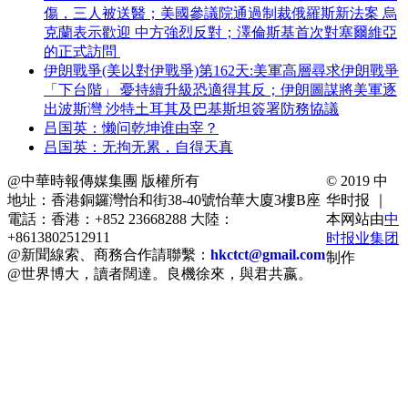
傷，三人被送醫；美國參議院通過制裁俄羅斯新法案 烏
克蘭表示歡迎 中方強烈反對；澤倫斯基首次對塞爾維亞
的正式訪問
伊朗戰爭(美以對伊戰爭)第162天:美軍高層尋求伊朗戰爭
「下台階」 憂持續升級恐適得其反；伊朗圖謀將美軍逐
出波斯灣 沙特土耳其及巴基斯坦簽署防務協議
吕国英：懒问乾坤谁由宰？
吕国英：无拘无累，自得天真
@中華時報傳媒集團 版權所有
© 2019 中
地址：香港銅鑼灣怡和街38-40號怡華大廈3樓B座
华时报 ｜
電話：香港：+852 23668288 大陸：
本网站由
中
+8613802512911
时报业集团
@新聞線索、商務合作請聯繫：
hkctct@gmail.com
制作
@世界博大，讀者闊達。良機徐來，與君共嬴。