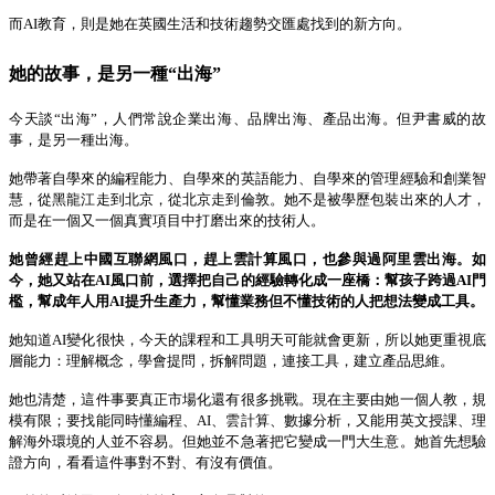
而
AI
教育，則是她在英國生活和技術趨勢交匯處找到的新方向。
她的故事，是另一種
“
出海
”
今天談
“
出海
”
，人們常說企業出海、品牌出海、產品出海。但尹書威的故
事，是另一種出海。
她帶著自學來的編程能力、自學來的英語能力、自學來的管理經驗和創業智
慧，從黑龍江走到北京，從北京走到倫敦。她不是被學歷包裝出來的人才，
而是在一個又一個真實項目中打磨出來的技術人。
她曾經趕上中國互聯網風口，趕上雲計算風口，也參與過阿里雲出海。如
今，她又站在
AI
風口前，選擇把自己的經驗轉化成一座橋：幫孩子跨過
AI
門
檻，幫成年人用
AI
提升生產力，幫懂業務但不懂技術的人把想法變成工具。
她知道
AI
變化很快，今天的課程和工具明天可能就會更新，所以她更重視底
層能力：理解概念，學會提問，拆解問題，連接工具，建立產品思維。
她也清楚，這件事要真正市場化還有很多挑戰。現在主要由她一個人教，規
模有限；要找能同時懂編程、
AI
、雲計算、數據分析，又能用英文授課、理
解海外環境的人並不容易。但她並不急著把它變成一門大生意。她首先想驗
證方向，看看這件事對不對、有沒有價值。