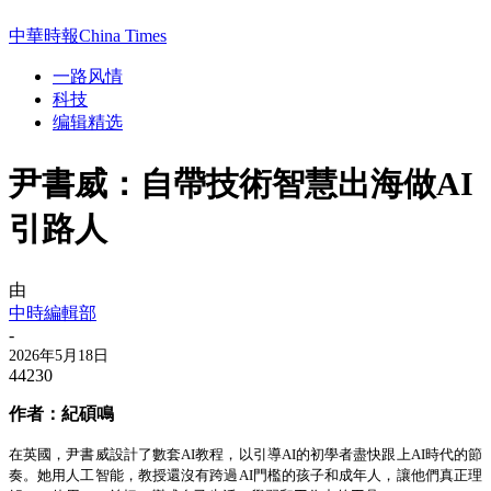
中華時報China Times
一路风情
科技
编辑精选
尹書威：自帶技術智慧出海做AI
引路人
由
中時編輯部
-
2026年5月18日
44230
作者：
紀碩鳴
在
英國，尹書威
設計了數套
AI
教程，以引導
AI
的初學者盡快跟上
AI
時代的節
奏。
她用人工智能，教
授
還沒有跨過
AI
門檻的孩子和成年人，
讓他們
真正理