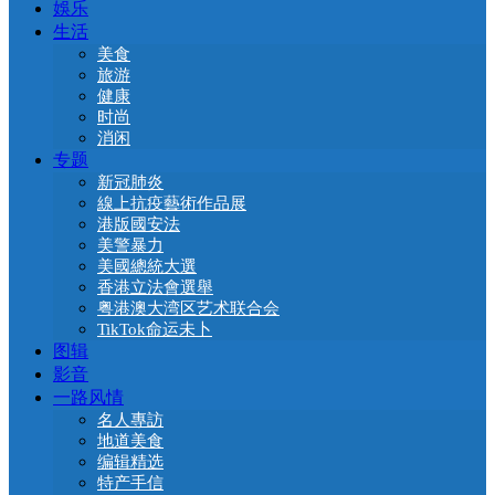
娛乐
生活
美食
旅游
健康
时尚
消闲
专题
新冠肺炎
線上抗疫藝術作品展
港版國安法
美警暴力
美國總統大選
香港立法會選舉
粤港澳大湾区艺术联合会
TikTok命运未卜
图辑
影音
一路风情
名人專訪
地道美食
编辑精选
特产手信