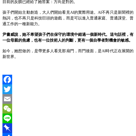
目前的反饋已經給了她答案：方向是對的。
孩子們開始主動創造，大人們開始看見
AI
的實際用途。
AI
不再只是新聞裡的
熱詞，也不再只是科技巨頭的遊戲，而是可以進入普通家庭、普通課堂、普
通工作的一種新能力。
尹書威說，她不希望孩子們在保守的環境中錯過一個
新
時代。這句話裡，有
一位母親的焦慮，也有一位技術人的判斷，更有一個自學者對機會的敏感。
如今，她想做的，是帶更多人看見那扇門
，
而門後面，是
AI
時代正在展開的
新世界。
Facebook
Twitter
Email
WeChat
Line