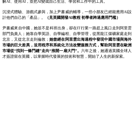
解
AI
、使用
AI
，並把
AI
變成自己生活、學習和工作中的工具。
沉浸式體驗、游戲式參與，加上尹書威的輔導，一些小朋友已經能應用
AI
設
計他們自己的「產品」。
（見英國開發
AI
教程 初學者跨過應用門檻）
尹書威來自中國，她並
不是科班出身，卻在
IT
行業一路
趕上風口
走到阿里雲
部門負責人；她靠自學英語、自學編程、自學管理，從黑龍江煤礦家庭走到
北京，又從北京走到倫敦；
她曾經在阿里雲出海過程中發現中國市場與海外
市場的巨大差異，並用程序和系統化方法改變服務方式，幫助阿里雲在歐洲
市場從
“
找到一條門縫
”
走向
“
推開一扇
大
門
”
。
六年之後，她通過英國全球人
才簽證留在英國，
以掌握時代發展的技術和智慧，開
始了人生的
新
探索。