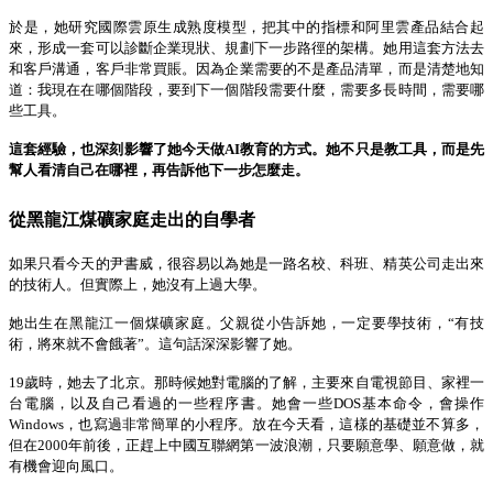
於是，她研究國際雲原生成熟度模型，把其中的指標和阿里雲產品結合起
來，形成一套可以診斷企業現狀、規劃下一步路徑的架構。她用這套方法去
和客戶溝通，客戶非常買賬。因為企業需要的不是產品清單，而是清楚地知
道：我現在在哪個階段，要到下一個階段需要什麼，需要多長時間，需要哪
些工具。
這套經驗，也深刻影響了她今天做
AI
教育的方式。她不只是教工具，而是先
幫人看清自己在哪裡，再告訴他下一步怎麼走。
從黑龍江煤礦家庭走出的自學者
如果只看今天的尹書威，很容易以為她是一路名校、科班、精英公司走出來
的技術人。但實際上，她沒有上過大學。
她出生在黑龍江一個煤礦家庭。父親從小告訴她，一定要學技術，
“
有技
術，將來就不會餓著
”
。這句話深深影響了她。
19
歲時，她去了北京。那時候她對電腦的了解，主要來自電視節目、家裡一
台電腦，以及自己看過的一些程序書。她會一些
DOS
基本命令，會操作
Windows
，也寫過非常簡單的小程序。放在今天看，這樣的基礎並不算多，
但在
2000
年前後，正趕上中國互聯網第一波浪潮，只要願意學、願意做，就
有機會
迎向風口
。