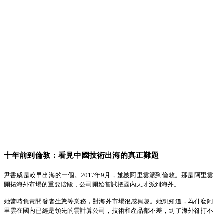
十年前
到倫敦：看見中國技術出海的真正難題
尹書威是較早出海的一個。
2017
年
9
月，
她
被阿里雲派到倫敦。那是阿里雲
開拓海外市場的重要階段，公司開始嘗試把國內人才派到海外。
她當時負責開發者生態等業務，對海外市場很感興趣。她想知道，為什麼阿
里雲在國內已經是領先的雲計算公司，技術和產品都不差，到了海外卻打不