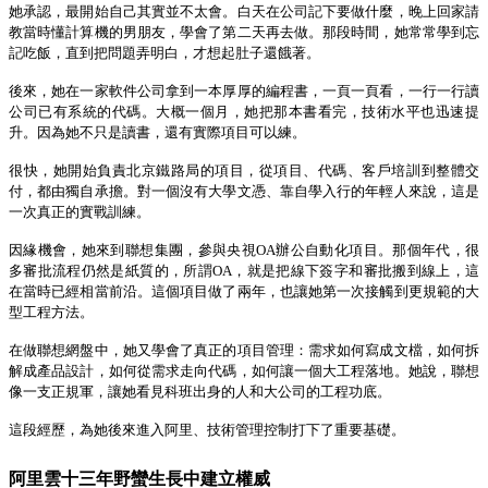
她承認，最開始自己其實並不太會。白天在公司記下要做什麼，晚上回家請
教當時懂計算機的男朋友，學會了第二天再去做。那段時間，她常常學到忘
記吃飯，直到把問題弄明白，才想起
肚子還餓著
。
後來，她在一家軟件公司拿到一本厚厚的編程書，一頁一頁看，一行一行讀
公司已有系統的代碼。大概一個月，她把那本書看完，技術水平也迅速提
升。因為她不只是讀書，還有實際項目可以練。
很快，她開始負責
北京
鐵路局
的
項目，從項目、代碼、客戶培訓到整體交
付，都由
獨自
承擔。對一個沒有大學文憑、靠自學入行的年輕人來說，這是
一次真正的實戰訓練。
因緣機會
，她
來到
聯想
集團
，參與央視
OA
辦公自動化項目。那個年代，很
多審批流程仍然是紙質的，所謂
OA
，就是把線下簽字和審批搬到線上
，這
在當時已經相當前沿。這個項目做了兩年，也讓她第一次接觸到更規範的大
型工程方法。
在
做聯想網盤
中
，她又學會了真正的項目管理：需求如何寫成文檔，如何拆
解成產品設計，如何從需求走向代碼，如何讓一個大工程落地。她說，聯想
像一支正規軍，讓她看見科班出身的人和大公司
的
工程
功底
。
這段經歷，為她後來進入阿里
、技術管理控制
打下了重要基礎。
阿里雲十三年野蠻生長中建立權威