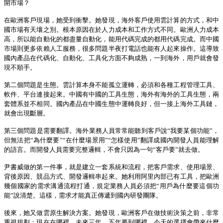
開市場
？
在
歐洲客戶現場，她受到衝擊。她發現，海外客戶使用雲計算的方式，和中
國市場有天壤之別。根本原因在於人力成本和工作方式不同。歐洲人力成本
高，所以能自動化的都盡量自動化，能用代碼完成的都用代碼完成。而中國
市場則更多依賴人工服務，很多問題半夜打電話也能有人起來操作。這導致
國內產品在代碼化、自動化、工具化方面不夠成熟，一到海外，用戶就會發
現不順手。
第二個問題是生態。雲計算本身不能孤立運轉，必須和各種工程管理工具、
軟件、平台連接起來。中國有中國的工具生態，海外有海外的工具生態，兩
套體系並不相同。國內產品在中國生態中運轉良好，但一接上海外工具鏈，
就會出現斷層。
第三個問題是需
要
翻譯。海外業務人員常常能聽到客戶說
“
我要某個功能
”
，
但無法把
“
為什麼要
”“
在什麼場景用
”“
怎樣使用
”
翻譯成國內開發人員能理解
的語言。而開發人員需要完整邏輯，不會只因為一句
“
客戶要
”
就去做。
尹書威做的第一件事，就是建立一套系統和流程，把客戶需求、使用場景、
背後原因、競品方式、開發邏輯串起來。她利用阿里內部已有工具，把歐洲
幾個國家的需求溝通流程打通，規定業務人員必須把
“
用戶為什麼要這個功
能
”
說清楚。這樣，需求才能真正傳遞到國內研發團隊。
後來，她又做雲原生解決方案。她發現，歐洲客戶在做技術決策之前，非常
重視規劃：現在在哪裡，未來三年、五年要到哪裡，今天的選擇會帶來什麼