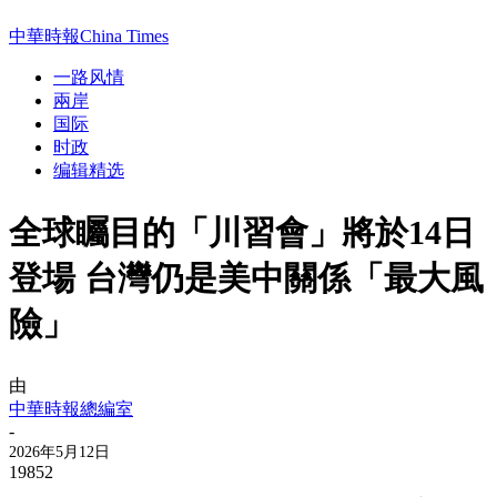
中華時報China Times
一路风情
兩岸
国际
时政
编辑精选
全球矚目的「川習會」將於14日
登場 台灣仍是美中關係「最大風
險」
由
中華時報總編室
-
2026年5月12日
19852