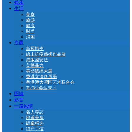
娛乐
生活
美食
旅游
健康
时尚
消闲
专题
新冠肺炎
線上抗疫藝術作品展
港版國安法
美警暴力
美國總統大選
香港立法會選舉
粤港澳大湾区艺术联合会
TikTok命运未卜
图辑
影音
一路风情
名人專訪
地道美食
编辑精选
特产手信