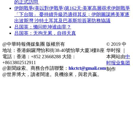
的正式訪問
伊朗戰爭(美以對伊戰爭)第162天:美軍高層尋求伊朗戰爭
「下台階」 憂持續升級恐適得其反；伊朗圖謀將美軍逐
出波斯灣 沙特土耳其及巴基斯坦簽署防務協議
吕国英：懒问乾坤谁由宰？
吕国英：无拘无累，自得天真
@中華時報傳媒集團 版權所有
© 2019 中
地址：香港銅鑼灣怡和街38-40號怡華大廈3樓B座
华时报 ｜
電話：香港：+852 23668288 大陸：
本网站由
中
+8613802512911
时报业集团
@新聞線索、商務合作請聯繫：
hkctct@gmail.com
制作
@世界博大，讀者闊達。良機徐來，與君共嬴。