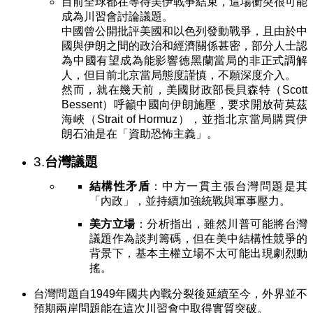
目前全球都在等待美伊戰爭結束，這場衝突很可能
成為川習會討論議題。
中國曾公開批評美國和以色列發動戰爭，且由於中
國與伊朗之間的政治和經濟關係甚密，部分人士認
為中國有望成為能影響德黑蘭當局的非正式調解
人，但目前北京當局態度謹慎，不願深度介入。
然而，就在幾天前，美國財政部長貝森特（Scott
Bessent）呼籲中國向伊朗施壓，要求開放荷莫茲
海峽（Strait of Hormuz），並指北京當局購買伊
朗石油是在「資助恐怖主義」。
3.
台灣議題
結構性矛盾
：中方一貫主張台灣問題是其
「內政」，並持續加強統戰與軍事壓力。
美方立場
：分析指出，雖然川普可能將台灣
議題作為談判籌碼，但在美中結構性競爭的
背景下，基本主權立場不太可能出現劇烈動
搖。
台灣問題自1949年國共內戰分裂後延續至今，外界並不
預期兩岸問題能在這次川習會中取得實質突破。