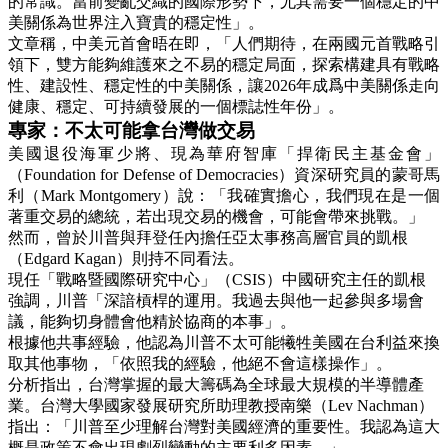
的常識。當前變亂交織的國際形勢下，尤其需要一個穩定的中
美關係為世界注入寶貴的穩定性」。
文章稱，中美元首會晤在即，「人們期待，在兩國元首戰略引
領下，雙方能夠維護來之不易的穩定局面，探索構建具有戰略
性、建設性、穩定性的中美關係，讓2026年成爲中美關係走向
健康、穩定、可持續發展的一個標誌性年份」。
專家：不太可能拿台灣做交易
美國退役海軍少將、現為華府智庫「捍衛民主基金會」
（Foundation for Defense of Democracies）資深研究員的蒙哥馬
利（Mark Montgomery）說：「我確實擔心，我們現在是一個
著重交易的總統，若出現交易的機會，可能會帶來挑戰。」
然而，曾於川普與拜登任內擔任亞太事務高層官員的凱根
（Edgard Kagan）則持不同看法。
現任「戰略暨國際研究中心」（CSIS）中國研究主任的凱根
強調，川普「深諳槓桿的運用。我過去與他一起參與多場會
議，能夠切身體會他精於協商的本事」。
根據他共事經驗，他認為川普不太可能犧牲美國在台利益來換
取其他事物，「依照我的經驗，他絕不會這樣操作」。
分析指出，台灣掌握的最大籌碼為全球最大規模的半導體產
業。台灣大學國家發展研究所助理教授南樂（Lev Nachman）
指出：「川普至少理解台灣對美國經濟的重要性。我認為這大
概是政策不會出現劇烈變動的主要利多因素。」