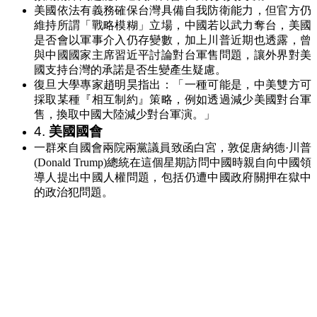
美國依法有義務確保台灣具備自我防衛能力，但官方仍
維持所謂「戰略模糊」立場，中國若以武力奪台，美國
是否會以軍事介入仍存變數，加上川普近期也透露，曾
與中國國家主席習近平討論對台軍售問題，讓外界對美
國支持台灣的承諾是否生變產生疑慮。
復旦大學專家趙明昊指出：「一種可能是，中美雙方可
採取某種『相互制約』策略，例如透過減少美國對台軍
售，換取中國大陸減少對台軍演。」
4.
美國國會
一群來自國會兩院兩黨議員致函白宮，敦促唐納德·川普
(Donald Trump)總統在這個星期訪問中國時親自向中國領
導人提出中國人權問題，包括仍遭中國政府關押在獄中
的政治犯問題。