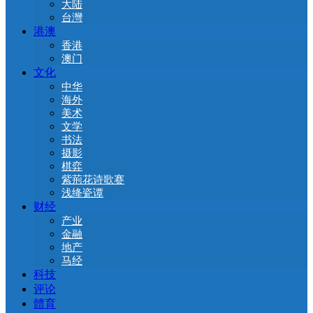
大陆
台灣
港澳
香港
澳门
文化
中华
海外
美术
文学
书法
摄影
棋弈
紫荊花诗歌赛
浅绛瓷谭
财经
产业
金融
地产
马经
科技
评论
體育