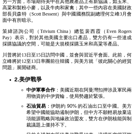
另一方面，市場期待美中在其他農產品上有新協議，如玉米、
高粱和製粉小麥，以及牛肉和家禽；其中一些內容在美國財政
部長貝森特（Scott Bessent）與中國國務院副總理何立峰3月會
面中有所暗示。
策緯諮詢公司（Trivium China）總監裴西霞（Even Rogers
Pay）表示，對於其他美國主要出口產品，雙方仍有一些達成
採購協議的空間，可能是大規模採購玉米和高粱等產品。
川普將於13日至15日訪問中國，並會與習近平會面。此前，何
立峰將於12至13日率團前往韓國，與美方就「彼此關心的經貿
問題」展開磋商。
2.美伊戰爭
中伊軍事合作
：美國近期在阿曼灣扣押涉及軍民兩
用物資的中伊貨輪，使局勢趨於緊張。
石油貿易
：伊朗約 90% 的石油出口至中國。美方
希望中國能協助遏制伊朗，但中方不願輕易放棄這
項能源戰略與地緣政治盟友，雙方在伊朗核能與制
裁議題上僵持不下。