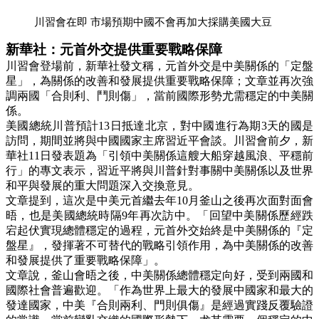
川習會在即 市場預期中國不會再加大採購美國大豆
新華社
：元首外交提供重要戰略保障
川習會登場前，新華社發文稱，元首外交是中美關係的「定盤
星」，為關係的改善和發展提供重要戰略保障；文章並再次強
調兩國「合則利、鬥則傷」，當前國際形勢尤需穩定的中美關
係。
美國總統川普預計13日抵達北京，對中國進行為期3天的國是
訪問，期間並將與中國國家主席習近平會談。川習會前夕，新
華社11日發表題為「引領中美關係這艘大船穿越風浪、平穩前
行」的專文表示，習近平將與川普針對事關中美關係以及世界
和平與發展的重大問題深入交換意見。
文章提到，這次是中美元首繼去年10月釜山之後再次面對面會
晤，也是美國總統時隔9年再次訪中。「回望中美關係歷經跌
宕起伏實現總體穩定的過程，元首外交始終是中美關係的『定
盤星』，發揮著不可替代的戰略引領作用，為中美關係的改善
和發展提供了重要戰略保障」。
文章說，釜山會晤之後，中美關係總體穩定向好，受到兩國和
國際社會普遍歡迎。「作為世界上最大的發展中國家和最大的
發達國家，中美『合則兩利、門則俱傷』是經過實踐反覆驗證