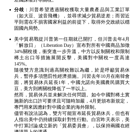
分歧
：川普希望透過關稅獲取大量農產品與工業訂單
（如大豆、波音飛機），並尋求減少貿易逆差；而習近
平則需在不損害國家利益的前提下，取得外交政績以穩
固國內局勢。
美中貿易戰從川普第一任期就已開打，但川普去年4月
「解放日」（Liberation Day）宣布對所有中國商品加徵
34%關稅後，衝突進一步升溫，中方以反制關稅和限制
稀土出口等措施展開反擊，美國對中關稅一度高達
145%。
隨後雙方意識到過高關稅難以為繼，於是呼籲貿易休
兵，暫停多項懲罰性經濟措施。川習去年10月在南韓會
面，將貿易休兵延長1年，中國允諾向美國農民購買大
豆，美方則將關稅降低了一半以上。
然而，貿易休兵並未解決任何問題。如今中國對稀土實
施新的出口許可要求且可隨時加嚴，4月更頒布新規定，
專門用來因應針對中國企業的海外限制。
儘管有說法認為，雙方可能宣布延長貿易休兵，但也有
人指出美中仍持續採取針對性行動。白宮昨天表示，美
中打算討論成立新的「貿易委員會」，以保持兩國在經
濟議題上的溝通。