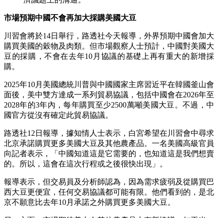
市場預期中國不會再加大採購美國大豆
川習會將於14日舉行，路透社今天報導，外界預期中國會加大
購買美國的穀物及肉類。但市場觀察人士預計，中國對美國大
豆的採購，不會在去年10月協議的基礎上再有重大的新增採
購。
2025年10月美國總統川普與中國國家主席習近平在韓國釜山會
面後，美中雙方達成一系列貿易協議，包括中國會在2026年至
2028年的3年內，每年購買至少2500萬噸美國大豆。不過，中
國官方從沒有確定此貿易協議。
路透社12日報導，據知情人士表示，白宮希望在川習會中尋求
北京承諾購買更多美國大豆及其他農產品。一名美國高級官員
向記者表示，「中國知道這是它需要的，也知道這是我們想賣
的。所以，這會在這次行程或之後很快出現」。
報導表示，但交易員及分析師認為，因為需求疲弱及從購買巴
西大豆更便宜，任何交易協議都可能有限。他們看到的，是北
京不願意比去年10月承諾之外購買更多美國大豆。