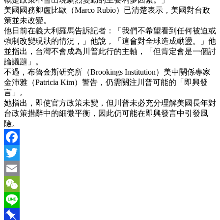
美國國務卿盧比歐（Marco Rubio）已清楚表示，美國對台政
策並未改變。
他日前在義大利羅馬告訴記者：「我們不希望看到任何被迫或
強制改變現狀的情況，」他說，「這會對全球造成動盪。」他
並指出，台灣不會成為川普此行的主軸，「但肯定會是一個討
論議題」。
不過，布魯金斯研究所（Brookings Institution）美中關係專家
金沛雅（Patricia Kim）警告，仍需關注川普可能的「即興發
言」。
她指出，即使官方政策未變，但川普未必充分理解美國長年對
台政策措辭中的細微平衡，因此仍可能在即興發言中引發風
險。
Facebook
Twitter
Email
WeChat
Line