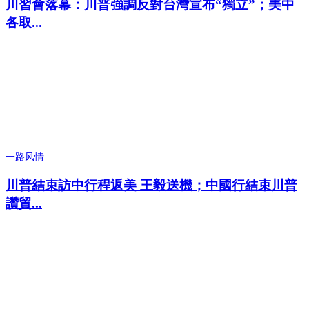
川習會落幕：川普強調反對台灣宣布“獨立”；美中
各取...
一路风情
川普結束訪中行程返美 王毅送機；中國行結束川普
讚貿...