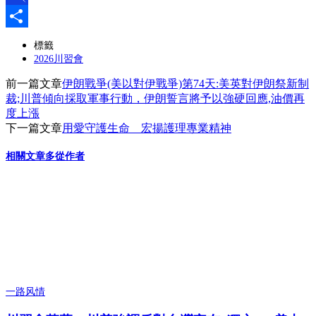
Pinboard
分
標籤
2026川習會
享
前一篇文章
伊朗戰爭(美以對伊戰爭)第74天:美英對伊朗祭新制
裁;川普傾向採取軍事行動，伊朗誓言將予以強硬回應,油價再
度上漲
下一篇文章
用愛守護生命 宏揚護理專業精神
相關文章
多從作者
一路风情