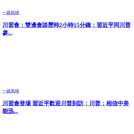
一路风情
川習會：雙邊會談歷時2小時15分鐘；習近平同川普
參...
一路风情
川習會登場 習近平歡迎川普到訪；川普：相信中美
能迅...