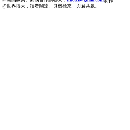
制作
@世界博大，讀者闊達。良機徐來，與君共嬴。