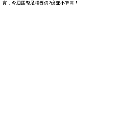
實，今屆國際足聯要價2億並不算貴！