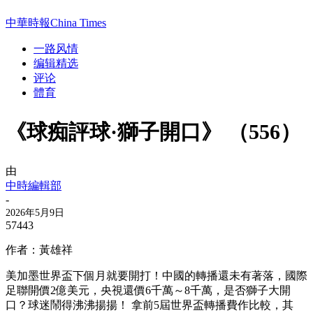
中華時報China Times
一路风情
编辑精选
评论
體育
《球痴評球·獅子開口》 （556）
由
中時編輯部
-
2026年5月9日
57443
作者：黃雄祥
美加墨世界盃下個月就要開打！中國的轉播還未有著落，國際
足聯開價2億美元，央視還價6千萬～8千萬，是否獅子大開
口？球迷鬧得沸沸揚揚！ 拿前5屆世界盃轉播費作比較，其