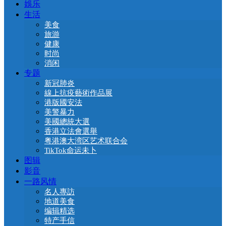
娛乐
生活
美食
旅游
健康
时尚
消闲
专题
新冠肺炎
線上抗疫藝術作品展
港版國安法
美警暴力
美國總統大選
香港立法會選舉
粤港澳大湾区艺术联合会
TikTok命运未卜
图辑
影音
一路风情
名人專訪
地道美食
编辑精选
特产手信