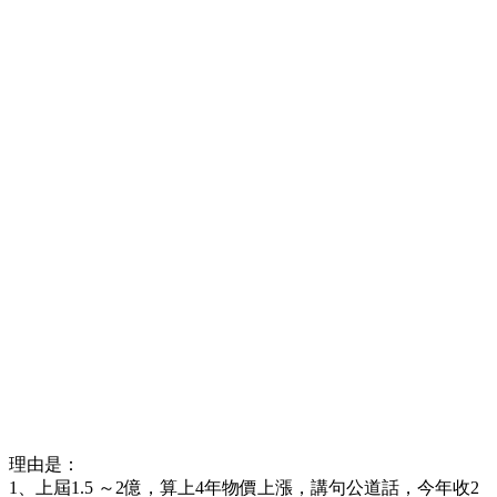
理由是：
1、上屆1.5 ～2億，算上4年物價上漲，講句公道話，今年收2