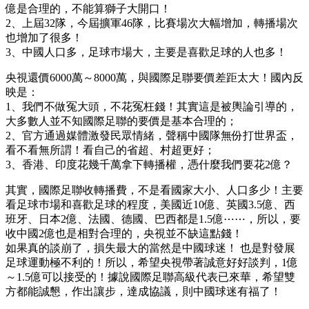
億是合理的，不能算獅子大開口！
2、上屆32隊，今屆擴軍46隊，比賽場次大幅增加，轉播場次
也增加了很多！
3、中國人口多，足球巿場大，主要是喜歡足球的人也多！
央視還價6000萬～8000萬，與國際足聯要價差距太大！國內反
映是：
1、我們不做冤大頭，不花冤枉錢！其實這是被輿論引導的，
大多數人並不知國際足聯的要價是基本合理的；
2、官方通過媒體激發民眾情緒，聲稱中國隊無份打世界盃，
看不看無所謂！看自己的省超、村超更好；
3、香港、印度花幾千萬拿下轉播權，憑什麼我們要花2億？
其實，國際足聯收轉播費，不是看國家大小、人口多少！主要
看足球巿場和喜歡足球的程度，美國近10億、英國3.5億、西
班牙、日本2億、法國、德國、巴西都是1.5億⋯⋯，所以，要
收中國2億也是相對合理的，央視並不缺這點錢！
如果真的談崩了，損失最大的當然是中國球迷！ 也是對發展
足球運動極不利的！所以，希望央視帶著誠意好好談判，1億
～1.5億可以接受的！據說國際足聯高級代表已來華，希望雙
方都能誠懇，作出讓步，達成協議，則中國球迷有福了！