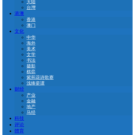
大陆
台灣
港澳
香港
澳门
文化
中华
海外
美术
文学
书法
摄影
棋弈
紫荊花诗歌赛
浅绛瓷谭
财经
产业
金融
地产
马经
科技
评论
體育