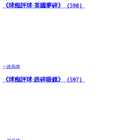
《球痴評球·英國夢碎》（598）
一路风情
《球痴評球·跌碎眼鏡》（597）