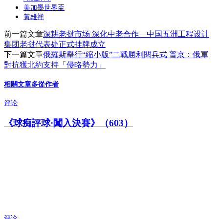
美加墨世界盃
黃雄祥
前一篇文章
深耕老挝市场 深化中老合作—中国五洲工程设计
集团老挝代表处正式挂牌成立
下一篇文章
俄羅斯舉行“縮小版”二戰勝利閱兵式 普京：俄軍
對抗獲北約支持「侵略勢力」
相關文章
多從作者
评论
《球痴評球·闖入決賽》（603）
评论