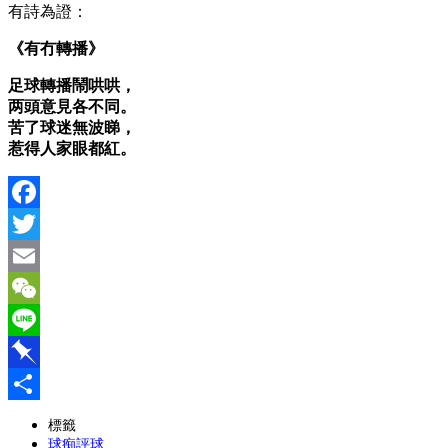
有詩為證：
《有冇轉播》
足球轉播鬧哄哄，
两頭意見各不同。
苦了球迷無波睇，
惹得人家眼都紅。
Facebook
Twitter
Email
WeChat
Line
Pinboard
分
標籤
球痴評球
享