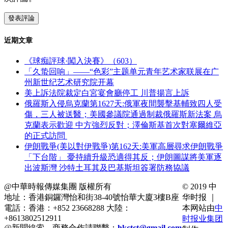
近期文章
《球痴評球·闖入決賽》（603）
「久蛰回响」——“色彩”主题单元青年艺术家联展在广
州新世纪艺术研究院开幕
美上訴法院裁定白宮宴會廳停工 川普揚言上訴
俄羅斯入侵烏克蘭第1627天:俄軍夜間襲擊基輔致四人受
傷，三人被送醫；美國參議院通過制裁俄羅斯新法案 烏
克蘭表示歡迎 中方強烈反對；澤倫斯基首次對塞爾維亞
的正式訪問
伊朗戰爭(美以對伊戰爭)第162天:美軍高層尋求伊朗戰爭
「下台階」 憂持續升級恐適得其反；伊朗圖謀將美軍逐
出波斯灣 沙特土耳其及巴基斯坦簽署防務協議
@中華時報傳媒集團 版權所有
© 2019 中
地址：香港銅鑼灣怡和街38-40號怡華大廈3樓B座
华时报 ｜
電話：香港：+852 23668288 大陸：
本网站由
中
+8613802512911
时报业集团
@新聞線索、商務合作請聯繫：
hkctct@gmail.com