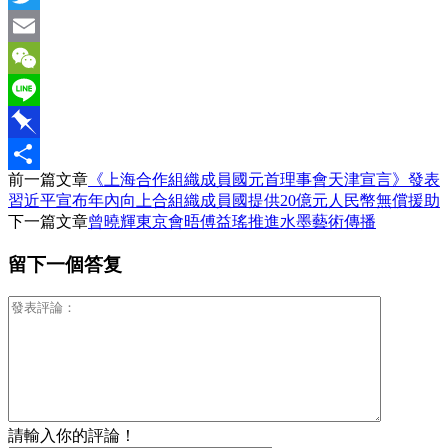
Twitter
Email
WeChat
Line
Pinboard
前一篇文章
《上海合作組織成員國元首理事會天津宣言》發表
分
習近平宣布年內向上合組織成員國提供20億元人民幣無償援助
享
下一篇文章
曾曉輝東京會晤傅益瑤推進水墨藝術傳播
留下一個答复
請輸入你的評論！