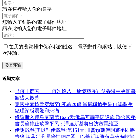
請在這裡輸入你的名字
您輸入了錯誤的電子郵件地址！
請在此輸入您的電子郵件地址
在我的瀏覽器中保存我的姓名，電子郵件和網站，以便下
次評論。
近期文章
《何止群芳 —— 何洵瑤八十放懷藝展》於香港中央圖書
館盛大啟幕
泰國校園槍擊案增至8死逾20傷 當局稱槍手是14歲學 生
總理深感震驚和悲痛
俄羅斯入侵烏克蘭第1626天:俄烏互轟平民設施 聯合國秘
書長籲停止攻擊平民；澤連斯基將出訪塞爾維亞
伊朗戰爭(美以對伊戰爭)第161天:川普預期伊朗戰爭即將
告終 坦承部分彈藥供應吃緊；巴基斯坦盼荷莫茲海峽協