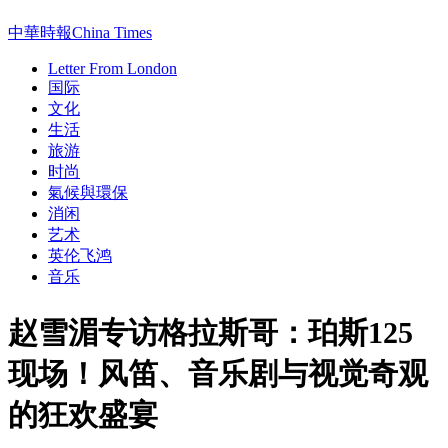
中華時報China Times
Letter From London
国际
文化
生活
旅游
时尚
氣候與環保
消闲
艺术
英伦飞鸿
音乐
赵雪湄专访格拉斯哥：珀斯125
现场！风笛、音乐剧与视觉奇观
的狂欢盛宴