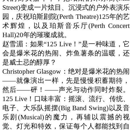
Street)变成一片炫目、沉浸式的户外表演乐
园，庆祝珀斯剧院(Perth Theatre)125年的艺
术辉煌，以及珀斯音乐厅(Perth Concert
Hall)20年的璀璨成就。
赵雪湄：如果“125 Live！”是一种味道，它
会是爆米花的热闹、炸鱼薯条的温暖，还
是威士忌的醇厚？
Christopher Glasgow：绝对是爆米花的热闹
——就像演出一样，先是慢慢积蓄期待，
然后——砰！——声光与动作同时炸裂。
125 Live！口味丰富：摇滚、流行、传统、
电子、大乐队摇摆(Big Band Swing)以及音
乐剧(Musical)的魔力，再辅以震撼的视
觉、灯光和特效，保证每个人都能找到自