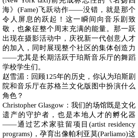
(New York taxi)前完成标志性的《名扬四
海》(Fame)飞跃动作——没错，就是那个
令人屏息的跃起！这一瞬间向音乐剧致
敬，也象征整个周末充满的能量。那一跃
出现在摄影活动中，庆祝新一代创意人才
的加入，同时展现整个社区的集体创造力
——尤其是长期活跃于珀斯音乐厅的舞蹈
学校学生们。
赵雪湄：回顾125年的历史，你认为珀斯剧
院和音乐厅在苏格兰文化版图中扮演什么
角色？
Christopher Glasgow：我们的场馆既是文化
遗产的守护者，也是本地人才的孵化器
——通过艺术家驻留项目(artist residency
programs)，孕育出像帕利亚莫(Parliamo)这