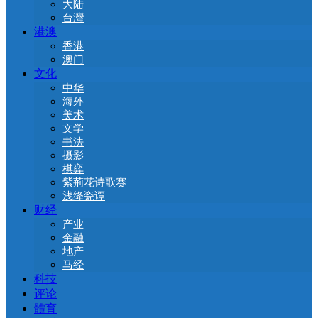
大陆
台灣
港澳
香港
澳门
文化
中华
海外
美术
文学
书法
摄影
棋弈
紫荊花诗歌赛
浅绛瓷谭
财经
产业
金融
地产
马经
科技
评论
體育