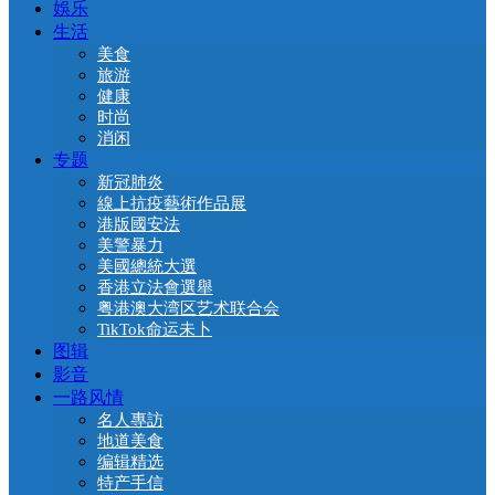
娛乐
生活
美食
旅游
健康
时尚
消闲
专题
新冠肺炎
線上抗疫藝術作品展
港版國安法
美警暴力
美國總統大選
香港立法會選舉
粤港澳大湾区艺术联合会
TikTok命运未卜
图辑
影音
一路风情
名人專訪
地道美食
编辑精选
特产手信