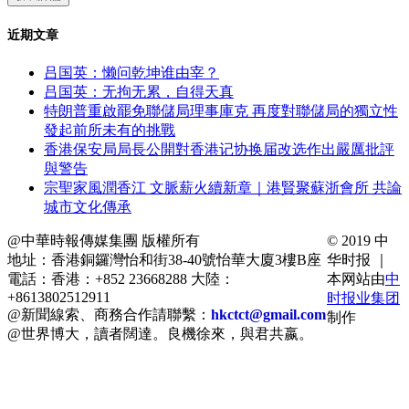
近期文章
吕国英：懒问乾坤谁由宰？
吕国英：无拘无累，自得天真
特朗普重啟罷免聯儲局理事庫克 再度對聯儲局的獨立性
發起前所未有的挑戰
香港保安局局長公開對香港记协换届改选作出嚴厲批評
與警告
宗聖家風潤香江 文脈薪火續新章｜港賢聚蘇浙會所 共論
城市文化傳承
@中華時報傳媒集團 版權所有
© 2019 中
地址：香港銅鑼灣怡和街38-40號怡華大廈3樓B座
华时报 ｜
電話：香港：+852 23668288 大陸：
本网站由
中
+8613802512911
时报业集团
@新聞線索、商務合作請聯繫：
hkctct@gmail.com
制作
@世界博大，讀者闊達。良機徐來，與君共嬴。