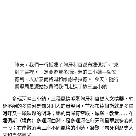
昨天，我們一行抵達了匈牙利首都布達佩斯。“來
到了這裡，一定要遊覽多瑙河畔的三小鎮
—
聖安
德列、埃斯泰爾格姆和維謝格拉德。”今天，隨行
嚮導周思源姑娘帶領我們走進了這三座小鎮……
多瑙河畔三小鎮，三種風情凝聚匈牙利自然人文精華，綿
延不絕的多瑙河是匈牙利人的母親河，首都布達佩斯就是多瑙
河畔又一顆璀璨的明珠；她的兩岸有宮殿、城堡、教堂……布
達佩斯（境內）多瑙河曲灣，是多瑙河在匈牙利最華麗多姿的
一段；右岸散落著三座不同風格的小鎮，凝聚了匈牙利歷史人
文和自然風光……