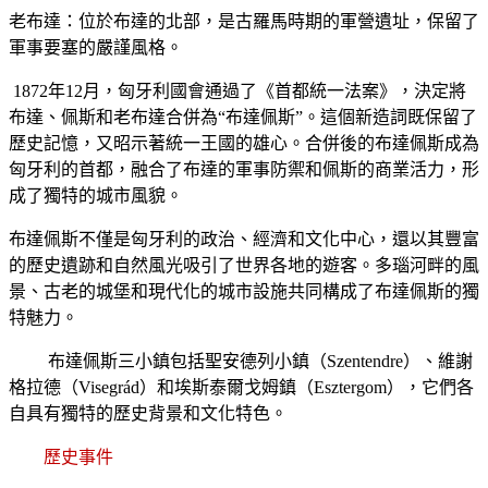
老布達
：位於布達的北部，是古羅馬時期的軍營遺址，保留了
軍事要塞的嚴謹風格
。
1872
年
12
月，匈牙利國會通過了《首都統一法案》，決定將
布達、佩斯和老布達合併為“布達佩斯”。這個新造詞既保留了
歷史記憶，又昭示著統一王國的雄心。合併後的布達佩斯成為
匈牙利的首都，融合了布達的軍事防禦和佩斯的商業活力，形
成了獨特的城市風貌
。
布達佩斯不僅是匈牙利的政治、經濟和文化中心，還以其豐富
的歷史遺跡和自然風光吸引了世界各地的遊客。多瑙河畔的風
景、古老的城堡和現代化的城市設施共同構成了布達佩斯的獨
特魅力
。
布達佩斯三小鎮
包括聖安德列小鎮（
Szentendre
）、維謝
格拉德（
Visegr
á
d
）和埃斯泰爾戈姆鎮（
Esztergom
），它們各
自具有獨特的歷史背景和文化特色。
歷史事件