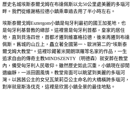
歷史名城埃斯泰爾戈姆在布達佩斯以北
50
公里處美麗的多瑙河
畔。我們從維謝格拉德小鎮乘車過去用了半小時左右。
埃斯泰爾戈姆
Esztergom
小鎮是匈牙利最初的國王加冕地，也
是匈牙利基督教的總部。這裡曾是匈牙利首都，皇家的居住
地，直到貝洛四世，首都才遷到維塞格拉德，後來再遷到布達
佩斯。舊城的山丘上，矗立著全國第一、歐洲第二的“埃斯泰
爾戈姆大教堂”。這裡珍藏著米開朗琪羅等名家的作品，一生
追求自由的傳奇主教
MINDSZENTY
（明德森）就安葬在教堂
內，備受匈牙利人民敬仰。雖然歷史如此沉重，小鎮現在卻閒
適幽靜，一派田園風情。教堂背面可以眺望到美麗的多瑙河
灣。以茜茜公主的女兒瓦萊莉亞公主命名的大橋橫跨多瑙河，
對岸就是斯洛伐克，這裡是欣賞小鎮全景的最佳地點。