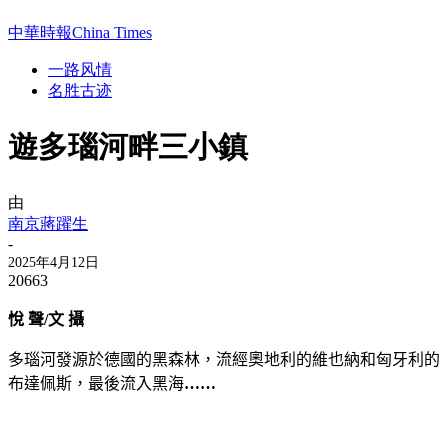
中華時報China Times
一路风情
名胜古迹
遊多瑙河畔三小鎮
由
南京蔣躍生
-
2025年4月12日
20663
悅
聲
/
文
攝
多瑙河發源於德國的黑森林，流經奧地利的維也納和匈牙利的
布達佩斯，最後流入黑海
……