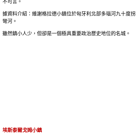
不可言。
據資料介紹：維謝格拉德小鎮位於匈牙利北部多瑙河九十度拐
彎河。
雖然鎮小人少，但卻是一個極具重要政治歷史地位的名城。
埃斯泰爾戈姆小鎮