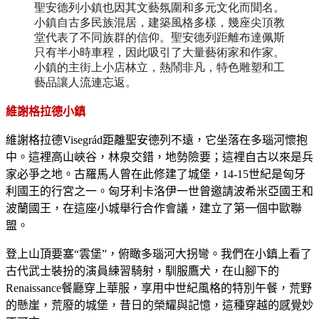
聖安德列小鎮也因其文藝氛圍和多元文化而聞名。
小鎮自古多民族混居，建築風格多樣，幾座尖頂教
堂代表了不同族群的信仰。聖安德列距離布達佩斯
只有半小時車程，因此吸引了大量藝術家和作家。
小鎮的主街上小店林立，熱鬧非凡，特色雕塑和工
藝品讓人流連忘返。
維謝格拉德小鎮
維謝格拉德
Visegr
á
d
距離聖安德列不遠，它坐落在多瑙河懷抱
中。這裡高山峽谷，林泉交錯，地勢險要；這裡自古以來是兵
家必爭之地。古羅馬人曾在此修建了城堡，
14-15
世紀是匈牙
利國王的行宮之一。匈牙利卡洛伊一世曾邀請波希米亞國王和
波蘭國王，在這座小城舉行合作會議，建立了第一個中歐聯
盟。
登上山頂要塞“雲堡”，俯瞰多瑙河大拐彎。我們在小鎮上看了
古代武士裝扮的演員練習騎射，馴服鷹犬，在山腳下的
Renaissance
餐廳穿上華服，享用中世紀風格的特別午餐，荒野
的懸崖，荒廢的城堡，昔日的榮耀與記憶，這種穿越的感覺妙