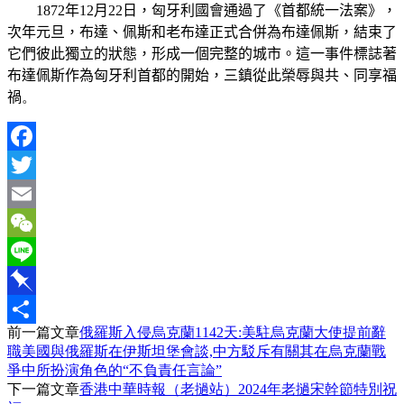
1872
年
12
月
22
日，匈牙利國會通過了《首都統一法案》，
次年元旦，布達、佩斯和老布達正式合併為布達佩斯，結束了
它們彼此獨立的狀態，形成一個完整的城市
。這一事件標誌著
布達佩斯作為匈牙利首都的開始，三鎮從此榮辱與共、同享福
禍
。
Facebook
Twitter
Email
WeChat
Line
Pinboard
前一篇文章
俄羅斯入侵烏克蘭1142天:美駐烏克蘭大使提前辭
分
職美國與俄羅斯在伊斯坦堡會談,中方駁斥有關其在烏克蘭戰
享
爭中所扮演角色的“不負責任言論”
下一篇文章
香港中華時報（老撾站）2024年老撾宋幹節特別祝