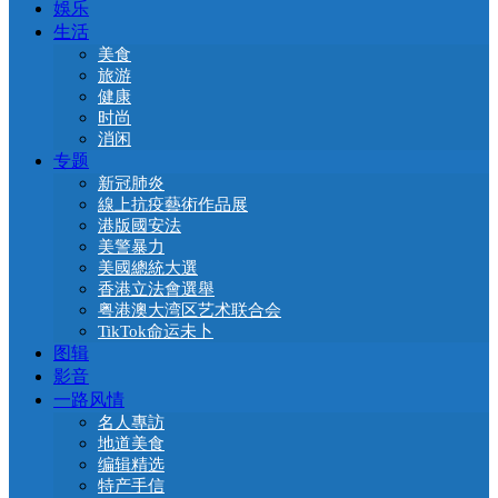
娛乐
生活
美食
旅游
健康
时尚
消闲
专题
新冠肺炎
線上抗疫藝術作品展
港版國安法
美警暴力
美國總統大選
香港立法會選舉
粤港澳大湾区艺术联合会
TikTok命运未卜
图辑
影音
一路风情
名人專訪
地道美食
编辑精选
特产手信