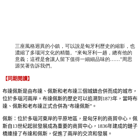
三座風格迥異的小鎮，可以說是匈牙利歷史的縮影，也
濃縮了多瑙河文化的精髓。“來匈牙利一趟，總有他的
意義；這裡是會讓人留下值得一細細品味的……”周思
源笑著告訴我們。
【同期閱讀】
布達佩斯
是由布達、佩斯和老布達三個城鎮合併而成的城市，
位於多瑙河兩岸。布達佩斯的歷史可以追溯到
1873
年，當時布
達、佩斯和老布達正式合併為“布達佩斯”
。
佩斯
：位於多瑙河東岸的平原地區，是匈牙利的商貿中心。佩
斯自
13
世紀起就發展成為重要的商貿中心，
1836
年建成的鏈子
橋連接了布達和佩斯，促進了兩岸的交流和發展
。