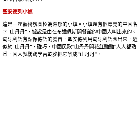
聖安德列小鎮
這是一座藝術氛圍極為濃郁的小鎮。小鎮還有個漂亮的中國名
字“山丹丹”，據說是由在布達佩斯開餐館的中國人叫出來的。
匈牙利語有點像德語的發音，聖安德列用匈牙利語念出來，近
似於“山丹丹”，碰巧，中國民歌“山丹丹開花紅豔豔”人人都熟
悉，國人就鸚鵡學舌乾脆把它讀成“山丹丹”。