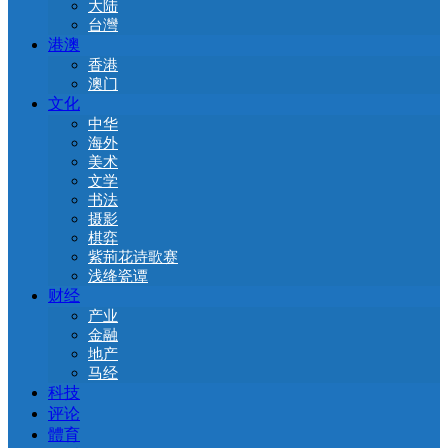
大陆
台灣
港澳
香港
澳门
文化
中华
海外
美术
文学
书法
摄影
棋弈
紫荊花诗歌赛
浅绛瓷谭
财经
产业
金融
地产
马经
科技
评论
體育