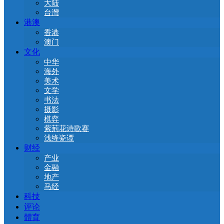
大陆
台灣
港澳
香港
澳门
文化
中华
海外
美术
文学
书法
摄影
棋弈
紫荊花诗歌赛
浅绛瓷谭
财经
产业
金融
地产
马经
科技
评论
體育