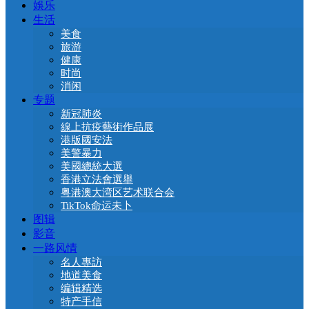
娛乐
生活
美食
旅游
健康
时尚
消闲
专题
新冠肺炎
線上抗疫藝術作品展
港版國安法
美警暴力
美國總統大選
香港立法會選舉
粤港澳大湾区艺术联合会
TikTok命运未卜
图辑
影音
一路风情
名人專訪
地道美食
编辑精选
特产手信