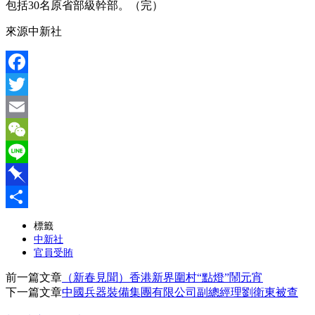
包括30名原省部級幹部。（完）
來源中新社
Facebook
Twitter
Email
WeChat
Line
Pinboard
分
標籤
中新社
享
官員受賄
前一篇文章
（新春見聞）香港新界圍村“點燈”鬧元宵
下一篇文章
中國兵器裝備集團有限公司副總經理劉衛東被查