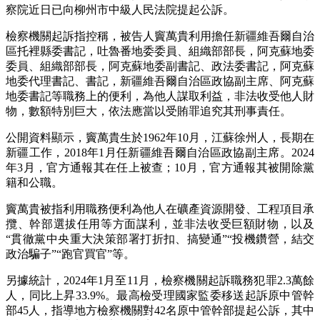
察院近日已向柳州市中級人民法院提起公訴。
檢察機關起訴指控稱，被告人竇萬貴利用擔任新疆維吾爾自治
區托裡縣委書記，吐魯番地委委員、組織部部長，阿克蘇地委
委員、組織部部長，阿克蘇地委副書記、政法委書記，阿克蘇
地委代理書記、書記，新疆維吾爾自治區政協副主席、阿克蘇
地委書記等職務上的便利，為他人謀取利益，非法收受他人財
物，數額特別巨大，依法應當以受賄罪追究其刑事責任。
公開資料顯示，竇萬貴生於1962年10月，江蘇徐州人，長期在
新疆工作，2018年1月任新疆維吾爾自治區政協副主席。2024
年3月，官方通報其在任上被查；10月，官方通報其被開除黨
籍和公職。
竇萬貴被指利用職務便利為他人在礦產資源開發、工程項目承
攬、幹部選拔任用等方面謀利，並非法收受巨額財物，以及
“貫徹黨中央重大決策部署打折扣、搞變通”“投機鑽營，結交
政治騙子”“跑官買官”等。
另據統計，2024年1月至11月，檢察機關起訴職務犯罪2.3萬餘
人，同比上昇33.9%。最高檢受理國家監委移送起訴原中管幹
部45人，指導地方檢察機關對42名原中管幹部提起公訴，其中