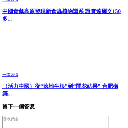
中國青藏高原發現新食蟲植物譜系 證實達爾文150
多...
一路风情
（活力中國）從“落地生根”到“開花結果” 合肥構
築...
留下一個答复