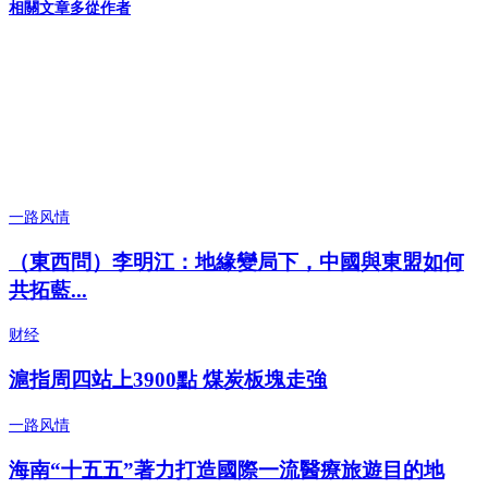
相關文章
多從作者
一路风情
（東西問）李明江：地緣變局下，中國與東盟如何
共拓藍...
财经
滬指周四站上3900點 煤炭板塊走強
一路风情
海南“十五五”著力打造國際一流醫療旅遊目的地