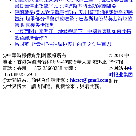
書長籲停止攻擊平民；澤連斯基將出訪塞爾維亞
伊朗戰爭(美以對伊戰爭)第161天:川普預期伊朗戰爭即將
告終 坦承部分彈藥供應吃緊；巴基斯坦盼荷莫茲海峽協
議 助恢復美伊談判
（東西問）李明江：地緣變局下，中國與東盟如何共拓
藍色經濟合作？
吕国英《“崇拜”往往纵抄袭》的美之创生审思
@中華時報傳媒集團 版權所有
© 2019 中
地址：香港銅鑼灣怡和街38-40號怡華大廈3樓B座
华时报 ｜
電話：香港：+852 23668288 大陸：
本网站由
中
+8613802512911
时报业集团
@新聞線索、商務合作請聯繫：
hkctct@gmail.com
制作
@世界博大，讀者闊達。良機徐來，與君共嬴。