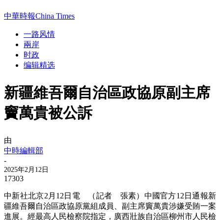
中華時報China Times
一路风情
兩岸
时政
编辑精选
新疆維吾爾自治區政協原副主席
竇萬貴被公訴
由
中時編輯部
-
2025年2月12日
17303
中新社北京2月12日電 （記者 張素）中國官方12日通報新
疆維吾爾自治區政協原黨組成員、副主席竇萬貴涉嫌受賄一案
進展。經最高人民檢察院指定，廣西壯族自治區柳州市人民檢