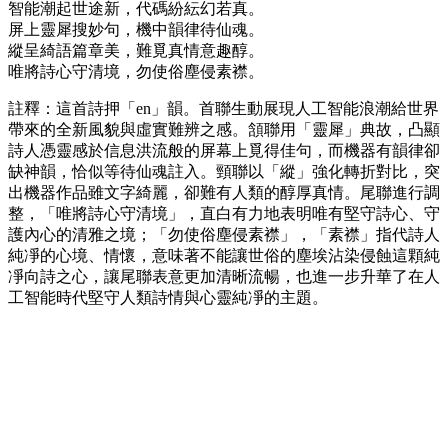
智能潮起世途新，代碼紛紜幻若真。
屏上靈犀搜妙句，機中韻律待仙魂。
縱呈綺語篇章美，難覓真情意趣醇。
唯將詩心守清境，勿使俗塵侵素襟。
註釋：這首詩押「en」韻。首聯生動展現人工智能浪潮給世界
帶來的全新風貌與虛實難辨之感。頷聯用「靈犀」典故，凸顯
詩人憑靈感於信息洪流般的屏幕上覓得佳句，而機器有韻律卻
缺神韻，恰似等待仙魂註入。頸聯以「縱」強化轉折對比，突
出機器作品雖文字綺麗，卻難有人類的醇厚真情。尾聯進行調
整，「唯將詩心守清境」，直白有力地表明唯有堅守詩心、守
護內心的清雅之境；「勿使俗塵侵素襟」，「素襟」指代詩人
純凈的心境、情懷，意味著不能讓世俗的塵埃沾染侵蝕這顆純
凈向詩之心，讓尾聯表意更加清晰流暢，也進一步升華了在人
工智能時代堅守人類詩情與心靈純凈的主題。