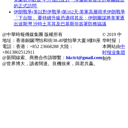
的正式訪問
伊朗戰爭(美以對伊戰爭)第162天:美軍高層尋求伊朗戰爭
「下台階」 憂持續升級恐適得其反；伊朗圖謀將美軍逐
出波斯灣 沙特土耳其及巴基斯坦簽署防務協議
@中華時報傳媒集團 版權所有
© 2019 中
地址：香港銅鑼灣怡和街38-40號怡華大廈3樓B座
华时报 ｜
電話：香港：+852 23668288 大陸：
本网站由
中
+8613802512911
时报业集团
@新聞線索、商務合作請聯繫：
hkctct@gmail.com
制作
@世界博大，讀者闊達。良機徐來，與君共嬴。