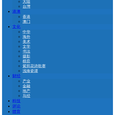
大陆
台灣
港澳
香港
澳门
文化
中华
海外
美术
文学
书法
摄影
棋弈
紫荊花诗歌赛
浅绛瓷谭
财经
产业
金融
地产
马经
科技
评论
體育