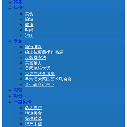
娛乐
生活
美食
旅游
健康
时尚
消闲
专题
新冠肺炎
線上抗疫藝術作品展
港版國安法
美警暴力
美國總統大選
香港立法會選舉
粤港澳大湾区艺术联合会
TikTok命运未卜
图辑
影音
一路风情
名人專訪
地道美食
编辑精选
特产手信