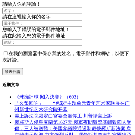
請輸入你的評論！
請在這裡輸入你的名字
您輸入了錯誤的電子郵件地址！
請在此輸入您的電子郵件地址
在我的瀏覽器中保存我的姓名，電子郵件和網站，以便下
次評論。
近期文章
《球痴評球·闖入決賽》（603）
「久蛰回响」——“色彩”主题单元青年艺术家联展在广
州新世纪艺术研究院开幕
美上訴法院裁定白宮宴會廳停工 川普揚言上訴
俄羅斯入侵烏克蘭第1627天:俄軍夜間襲擊基輔致四人受
傷，三人被送醫；美國參議院通過制裁俄羅斯新法案 烏
克蘭表示歡迎 中方強烈反對；澤倫斯基首次對塞爾維亞