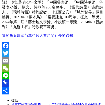
註》《推理·青少年文學》「中國警察網」「中國詩歌網」等
發表小說、散文、詩歌等200余萬字。《當代詩星》簽約詩
人，《環球時報》特約記者，《江西公安》「域外警界」欄目
編輯。2021年《啄木鳥》「慶祝建黨100周年」征文二等獎、
2024年第二屆「蔣士銓文學獎」小說類一等獎、2024年《新詩
刊》「九嶷山杯」詩歌賽三等獎。
關於第五屆紫荊花詩歌大賽時間延長的通知
Facebook
Twitter
Email
WeChat
Line
Pinboard
分
標籤
第五屆紫荊花詩歌獎—— 人工智慧時代的詩情與心靈全球華語