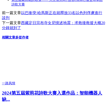
享
詩歌大賽
前一篇文章
以巴衝突:哈馬斯正在就釋放33名以色列俘虜進行
談判
下一篇文章
西藏定日宗布寺女尼憶述地震：求救後救援大概20
分鐘就到了
相關文章
多從作者
一路风情
2024第五屆紫荊花詩歌大賽入選作品：智能機器人
缺...