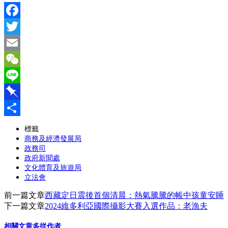
Facebook
Twitter
Email
WeChat
Line
Pinboard
分
標籤
商務及經濟發展局
享
政務司
政府新聞處
文化體育及旅遊局
立法會
前一篇文章
西藏定日震後首個清晨：熱氣騰騰的帳中孩童安睡
下一篇文章
2024維多利亞國際攝影大賽入選作品：老漁夫
相關文章
多從作者