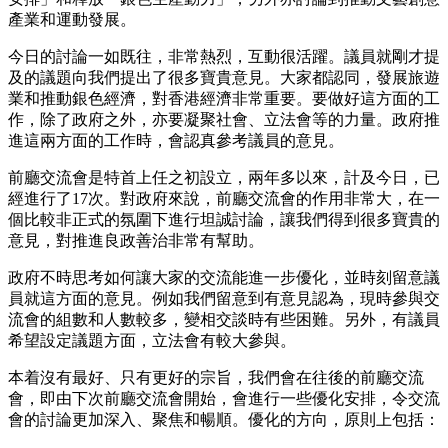
產業和運動發展。
今日的討論一如既往，非常熱烈，互動很活躍。議員就剛才提
及的議題向我們提出了很多寶貴意見。大家都認同，發展旅遊
業和推動銀色經濟，對香港經濟非常重要。要做好這方面的工
作，除了政府之外，亦要凝聚社會、立法會等的力量。政府推
進這兩方面的工作時，會認真參考議員的意見。
前廳交流會是特首上任之初設立，兩年多以來，計及今日，已
經進行了17次。對政府來說，前廳交流會的作用非常大，在一
個比較非正式的氛圍下進行坦誠討論，讓我們得到很多寶貴的
意見，對推進良政善治非常有幫助。
政府不時思考如何讓大家的交流能進一步優化，並時刻留意議
員就這方面的意見。例如我們留意到有意見認為，現時參與交
流會的組數和人數較多，變相交談時有些困難。另外，有議員
希望設定議題方面，立法會有較大參與。
本着沒有最好、只有更好的宗旨，我們會在往後的前廳交流
會，即由下次前廳交流會開始，會進行一些優化安排，令交流
會的討論更加深入、聚焦和暢順。優化的方向，原則上包括：