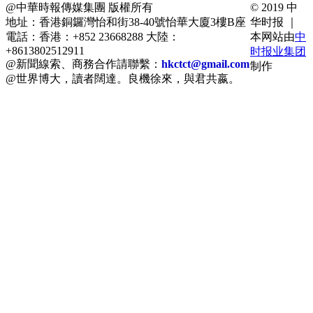
@中華時報傳媒集團 版權所有
© 2019 中
地址：香港銅鑼灣怡和街38-40號怡華大廈3樓B座
华时报 ｜
電話：香港：+852 23668288 大陸：
本网站由
中
+8613802512911
时报业集团
@新聞線索、商務合作請聯繫：
hkctct@gmail.com
制作
@世界博大，讀者闊達。良機徐來，與君共嬴。