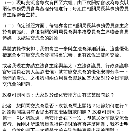
（一）現時交流會每次有四至六組，由下次開始會改為每次以
兩個事務委員會為基礎分組進行；每組由相關局長與事務委員
會主席聯合主持。
（二）商定議題方面，每組亦會由相關局長與事務委員會主席
於會前協商。會後有關的司局長會與事務委員會主席聯合會見
傳媒，以總結交流會的討論。
具體的操作安排，我們會進一步與立法會詳細討論。這些優化
措施會令前廳交流會發揮得更完善，更有效促進雙向交流。
或者我現在亦請立法會主席與葉太（立法會議員、行政會議非
官守議員召集人葉劉淑儀）就前廳交流會的優化安排分享一下
他們的看法。之後我和兩位局長會樂意回答大家對於今日前廳
交流會的問題。
政務司副司長：大家對於優化安排方面有些甚麼問題？
記者：想問問交流會是否下次就會馬上開始？細節如何進行？
討論期間議員有否提出有甚麼困難或問題？ 政務司副司長：
第一，剛才我說過，新安排會在下一次，即第18次前廳交流會
實行。你剛才所說議員覺得這樣討論有否甚麼困難，我不太明
白，你說的是下一次還是之前在諮詢時表達出來的困難？