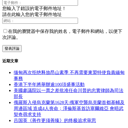
您輸入了錯誤的電子郵件地址！
請在此輸入您的電子郵件地址
在我的瀏覽器中保存我的姓名，電子郵件和網站，以便下
次評論。
近期文章
缅甸再次拒绝释放昂山素季 不再需要東盟特使負責緬甸
事務
香港下半年將舉辦逾100項盛事活動
美國參議院以一票之差批准任命川普的忠實律師為司法
部長
俄羅斯入侵烏克蘭第1628天:俄軍空襲烏克蘭首都基輔及
周邊區域 造成4人喪命；澤倫斯基首訪塞爾維亞 會晤武
契奇尋求支持
吕国英《善作更须善臻》的终极追求审思