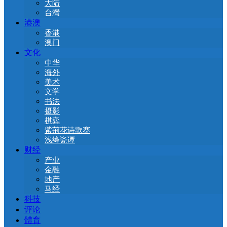
大陆
台灣
港澳
香港
澳门
文化
中华
海外
美术
文学
书法
摄影
棋弈
紫荊花诗歌赛
浅绛瓷谭
财经
产业
金融
地产
马经
科技
评论
體育