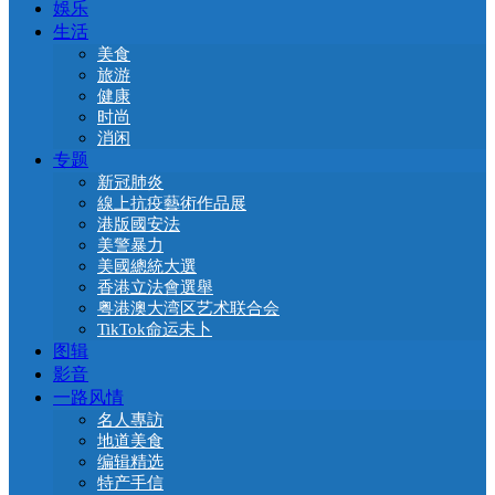
娛乐
生活
美食
旅游
健康
时尚
消闲
专题
新冠肺炎
線上抗疫藝術作品展
港版國安法
美警暴力
美國總統大選
香港立法會選舉
粤港澳大湾区艺术联合会
TikTok命运未卜
图辑
影音
一路风情
名人專訪
地道美食
编辑精选
特产手信