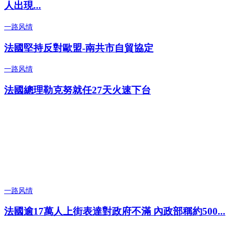
人出現...
一路风情
法國堅持反對歐盟-南共市自貿協定
一路风情
法國總理勒克努就任27天火速下台
一路风情
法國逾17萬人上街表達對政府不滿 內政部稱約500...