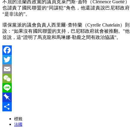
不屈的法蘭西政黨的議員克萊門斯·蓋特（Clémence Guetté）
也譴責了國民聯盟的“同謀犯”角色，他還譴責說巴尼耶政府
“是非法的”。
環保黨派的議會負責人西里爾·查特蘭（Cyrelle Chatelain）則
說：“如果沒有國民聯盟的支持，巴尼耶政府就會被推翻。”他
並說，這“證明了馬克龍和馬琳娜·勒龐之間有政治協議”。
Facebook
Twitter
Email
WeChat
Line
Pinboard
分
標籤
法國
享