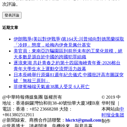
次評論。
近期文章
伊朗戰爭(美以對伊戰爭)第164天:川普傾向對德黑蘭採取
「冷靜」態度，哈梅內伊會見佩什基安
美官員：東南亞詐騙園區到前所未有的工業化規模，絕
大多數是源自於中國的跨國犯罪組織
逐浪東湖 共赴青春之約第十四屆海峽青年薈·2026榕台
青年大學生水上運動交流營活力啟幕
日本長崎舉行原爆81週年紀念儀式 中國批評高市圖謀突
破「無核三原則」
菲律賓極端天氣逾38萬人受災 6人死亡
@中華時報傳媒集團 版權所有
© 2019 中
地址：香港銅鑼灣怡和街38-40號怡華大廈3樓B座
华时报 ｜
電話：香港：+852 23668288 大陸：
本网站由
中
+8613802512911
时报业集团
@新聞線索、商務合作請聯繫：
hkctct@gmail.com
制作
@世界博大，讀者闊達。良機徐來，與君共嬴。