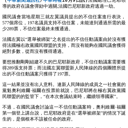
（
中華新聞通訊社
/
中華時報
10月9
日訊)
法國總理巴尼耶領
導的政府在議會彈劾中過關,法國巴尼耶新政府逃過一劫。
國民議會當地星期三就左翼議員提出的不信任案進行表決，
577個席位，197名議員支持不信任案，未能達到通過所需的最
少289票，不信任案最終未獲通過。
法國左翼以“選舉被綁架”之名提出的不信任動議案由於沒有獲
得法國極右政黨國民聯盟的支持，而沒有能夠在國民議會獲得
絕對多數，從而沒有獲得通過。
要想推翻剛剛組建不久的巴尼耶新政府，不信任動議案需要獲
得289張支持票；而法國左翼聯盟新人民陣線的四個團體所提
出的不信任動議案只獲得了197票。
這一結果並沒有出人意料。連新人民陣線的成員之一社會黨的
黨魁奧利維爾·福爾在投票前就說，巴尼耶將在極右翼政黨國
民聯盟的的監管下，“在本次會議結束時，繼續領導國家”。
不過，在國民議會討論這一不信任動議案時，奧利維爾·福爾
第一個登上講台說，巴尼耶政府是在“選舉被綁架”的情況下誕
生的，是個根本不該被任命的政府。