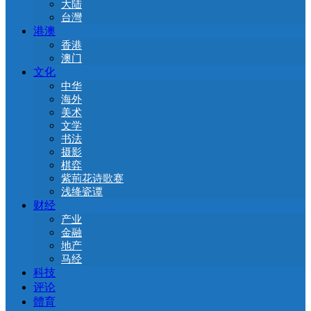
大陆
台灣
港澳
香港
澳门
文化
中华
海外
美术
文学
书法
摄影
棋弈
紫荊花诗歌赛
浅绛瓷谭
财经
产业
金融
地产
马经
科技
评论
體育