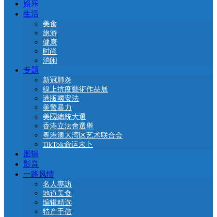
娛乐
生活
美食
旅游
健康
时尚
消闲
专题
新冠肺炎
線上抗疫藝術作品展
港版國安法
美警暴力
美國總統大選
香港立法會選舉
粤港澳大湾区艺术联合会
TikTok命运未卜
图辑
影音
一路风情
名人專訪
地道美食
编辑精选
特产手信