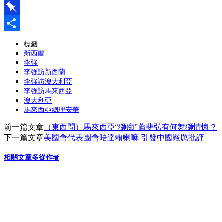
Line
Pinboard
分
標籤
新西蘭
享
李強
李強訪新西蘭
李強訪澳大利亞
李強訪馬來西亞
澳大利亞
馬來西亞總理安華
前一篇文章
（東西問）馬來西亞“獅痴”蕭斐弘有何舞獅情懷？
下一篇文章
美國會代表團會晤達賴喇嘛 引發中國嚴厲批評
相關文章
多從作者