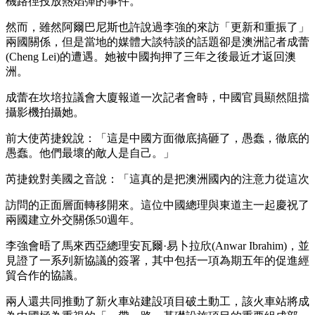
機路徑投放熱焰彈的事件。
然而，雖然阿爾巴尼斯也許說過李強的來訪「更新和重振了」
兩國關係，但是當地的媒體大談特談的話題卻是澳洲記者成蕾
(Cheng Lei)的遭遇。她被中國拘押了三年之後最近才返回澳
洲。
成蕾在坎培拉議會大廈報道一次記者會時，中國官員顯然阻擋
攝影機拍攝她。
前大使芮捷銳說：「這是中國方面徹底搞砸了，愚蠢，徹底的
愚蠢。他們最壞的敵人是自己。」
芮捷銳對美國之音說：「這真的是把澳洲國內的注意力從這次
訪問的正面層面轉移開來。這位中國總理與東道主一起慶祝了
兩國建立外交關係50週年。
李強會晤了馬來西亞總理安瓦爾·易卜拉欣(Anwar Ibrahim)，並
見證了一系列新協議的簽署，其中包括一項為期五年的促進經
貿合作的協議。
兩人還共同推動了新火車站建設項目破土動工，該火車站將成