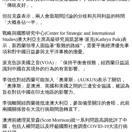
「傳統友好」。
但拉克森表示，兩人會面期間討論的分歧和共同利益的時間
「大概各佔一半」。
戰略與國際研究中心(Center for Strategic and International
Studies)澳大利亞主席高級研究員凱瑟琳·派克(Kathryn Paik)表
示，新西蘭領導人面臨著“艱難的路線”，需要平衡經濟優先事
項和對中國日益參與太平洋事務的擔憂。
派克告訴美國之音(VOA)：「保持平衡會很難，紐西蘭日益認
識到中國在其境外的行為的有害影響。」
李強也對紐西蘭可能加入「奧庫斯」(AUKUS)表示了關切，
「奧庫斯」是澳洲、英國和美國之間的三邊安全協議，被認為
旨在對抗中國在印太地區的影響力。
李強離開紐西蘭後抵達澳大利亞，參加備受關注的會晤，此前
兩國關係曾在大流行病期間急轉直下。
澳洲前總理莫里森(Scott Morrison)就一系列問題高調批評了中
國，包括人權問題以及呼籲國際社會調查COVID-19大流行病