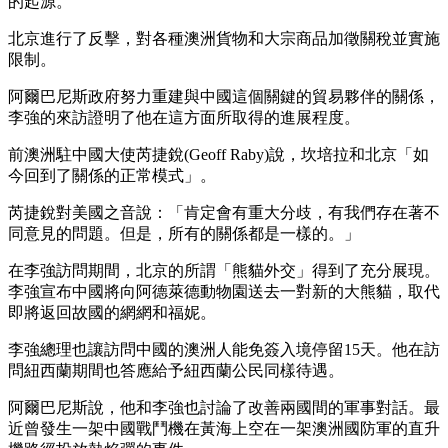
的起源。
北京進行了反擊，對各種澳洲貨物和大宗商品加徵關稅並實施
限制。
阿爾巴尼斯政府努力重建與中國這個關鍵的貿易夥伴的關係，
李強的來訪證明了他在這方面所取得的進展程度。
前澳洲駐中國大使芮捷銳(Geoff Raby)說，坎培拉和北京「如
今回到了關係的正常模式」。
芮捷銳對美國之音說：「肯定會有重大分歧，有我們存在著不
同意見的問題。但是，所有的關係都是一樣的。」
在李強訪問期間，北京的所謂「熊貓外交」得到了充分展現。
李強宣布中國將向阿德萊德動物園送去一對新的大熊貓，取代
即將返回故國的網網和福妮。
李強總理也讓訪問中國的澳洲人能免簽入境停留15天。他在訪
問紐西蘭期間也答應給予紐西蘭公民同樣待遇。
阿爾巴尼斯說，他和李強也討論了改善兩國間的軍事對話。最
近曾發生一架中國戰鬥機在黃海上空在一架澳洲國防軍的直升