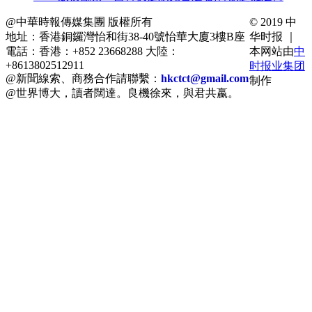
@中華時報傳媒集團 版權所有
© 2019 中
地址：香港銅鑼灣怡和街38-40號怡華大廈3樓B座
华时报 ｜
電話：香港：+852 23668288 大陸：
本网站由
中
+8613802512911
时报业集团
@新聞線索、商務合作請聯繫：
hkctct@gmail.com
制作
@世界博大，讀者闊達。良機徐來，與君共嬴。