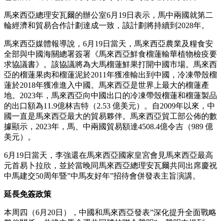
馬來西亞總理安瓦爾的辦公室6月19日表示，馬中兩國就第二
輪經濟和貿易合作計劃達成一致，該計劃將持續到2028年。
馬來西亞媒體報導說，6月19日當天，馬來西亞農業及糧食安
全部與中國海關總署簽署《馬來西亞鮮食榴蓮輸華植物檢疫要
求協議書》。該協議將為大馬榴蓮鮮果打開中國市場。馬來西
亞的榴蓮果肉和榴蓮泥於2011年獲准輸出到中國，冷凍帶殼榴
蓮於2018年獲准進入中國。馬來西亞是世界上最大的榴蓮產
地。2023年，馬來西亞向中國出口的冷凍帶殼榴蓮和榴蓮製品
的出口額為11.9億林吉特（2.53 億美元）。自2009年以來，中
國一直是馬來西亞最大的貿易夥伴。馬來西亞貿工部公佈的數
據顯示，2023年，馬、中兩國貿易額達4508.4億令吉（989 億
美元）。
6月19日當天，李強還在馬來西亞國家皇宮會見馬來西亞最高
元首易卜拉欣，並於當晚同馬來西亞總理安瓦爾共同出席慶祝
中馬建交50周年暨”中馬友好年”招待會併發表主旨演講。
延長免簽政策
本周四（6月20日），中國和馬來西亞發表”深化提升全面戰略