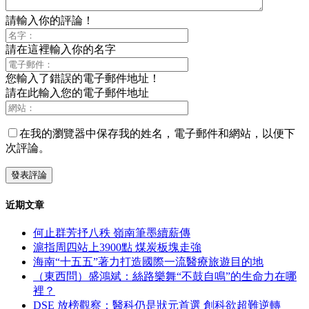
請輸入你的評論！
請在這裡輸入你的名字
您輸入了錯誤的電子郵件地址！
請在此輸入您的電子郵件地址
在我的瀏覽器中保存我的姓名，電子郵件和網站，以便下
次評論。
近期文章
何止群芳抒八秩 嶺南筆墨續薪傳
滬指周四站上3900點 煤炭板塊走強
海南“十五五”著力打造國際一流醫療旅遊目的地
（東西問）盛鴻斌：絲路樂舞“不鼓自鳴”的生命力在哪
裡？
DSE 放榜觀察：醫科仍是狀元首選 創科欲超難逆轉