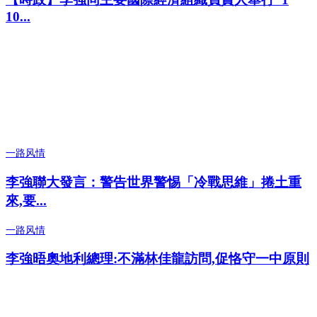
10...
一路风情
李強聯大發言：警告世界警惕「冷戰思維」捲土重
來,要...
一路风情
李強晤奧地利總理:不滿林佳龍訪問,促恪守一中原則