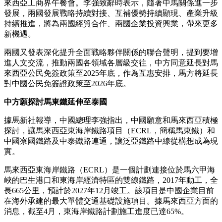
來西亞工商界午餐會。李強致辭時表示，隨著中馬關係進一步
發展，兩國發展戰略持續對接、互補優勢持續顯現、產業升級
持續推進，將為兩國經貿合作、兩國企業投資興業，帶來更多
新機遇。
兩國又發表深化提升全面戰略夥伴關係的聯合聲明，提到要增
進人文交流，推動兩國各領域各層級交往，中方同意延長對馬
來西亞公民免簽政策至2025年底，作為互惠安排，馬方將延長
對中國公民免簽證政策至2026年底。
中方願探討馬東鐵延伸至泰國
據馬新社報導，中國總理李強指出，中國願意和馬來西亞積極
探討，讓馬來西亞東海岸鐵路項目（ECRL，簡稱馬東鐵）和
中國寮國鐵路及中泰鐵路連通，讓泛亞鐵路中線從構想成為現
實。
馬來西亞東海岸鐵路（ECRL）是一個計劃連接位於馬六甲海
峽的巴生港口和東海岸經濟特區的雙線鐵路，2017年動工，全
長665公里，預計於2027年12月竣工。該項目是中國企業目前
在海外承建的最大單體交通基礎設施項目。據馬來西亞方面的
消息，截至4月，東海岸鐵路計劃施工進度已達65%。