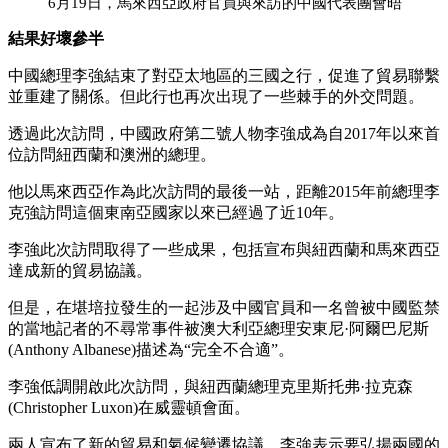
6月19日，馬來西亞政府官員與來訪的中國代表團會晤
結果好壞參半
中國總理李強結束了對亞太地區的三國之行，促進了貿易聯繫
並重建了關係。但此行也再次出現了一些棘手的外交問題。
透過此次訪問，中國政府第二號人物李強成為自2017年以來首
位訪問紐西蘭和澳洲的總理。
他以馬來西亞作為此次訪問的最後一站，距離2015年前總理李
克強訪問這個東南亞國家以來已經過了近10年。
李強此次訪問取得了一些成果，包括宣布與紐西蘭和馬來西亞
達成新的貿易協議。
但是，在堪培拉發生的一起涉及中國官員和一名曾被中國監禁
的當地記者的不尋常事件被澳大利亞總理安東尼·阿爾巴尼斯
(Anthony Albanese)描述為“完全不合適”。
李強低調開啟此次訪問，與紐西蘭總理克里斯托弗·拉克森
(Christopher Luxon)在威靈頓會面。
兩人宣布了新的貿易和氣候變遷協議，李強表示要弘揚兩國的