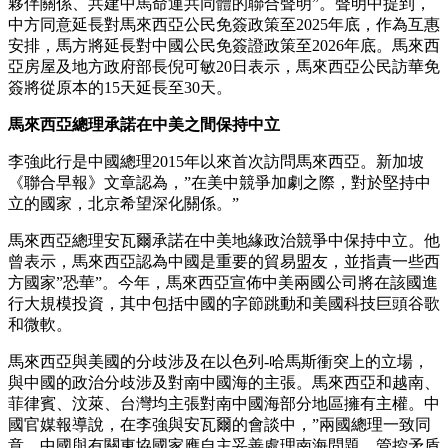
夥伴關係、共建中馬命運共同體的聯合聲明”。聲明中提到，
中方同意延長對馬來西亞公民免簽政策至2025年底，作為互惠
安排，馬方將延長對中國公民免簽證政策至2026年底。馬來西
亞房屋及地方政府部長倪可敏20日表示，馬來西亞公民訪華免
簽將從原本的15天延長至30天。
馬來西亞總理承諾在中美之間保持中立
李強此行是中國總理2015年以來首次訪問馬來西亞。新加坡
《聯合早報》文章認為，”在美中競爭加劇之際，對於堅持中
立的國家，北京希望深化關係。”
馬來西亞總理安瓦爾承諾在中美地緣政治競爭中保持中立。他
曾表示，馬來西亞認為中國是重要的貿易盟友，並指責一些西
方國家”恐華”。今年，馬來西亞宣佈中美兩國公司將在該國進
行大規模投資，其中包括中國的字節跳動和美國科技巨頭谷歌
和微軟。
馬來西亞與美國的分歧涉及在以色列-哈馬斯衝突上的立場，
與中國的政治分歧涉及對南中國海的主張。馬來西亞和越南、
菲律賓、汶萊、台灣均主張對南中國海部分地區擁有主權。中
國官媒報導說，在李強與安瓦爾的會談中，”兩國總理一致同
意，中國與有關東協國家應自主妥善處理南海問題，管控矛盾