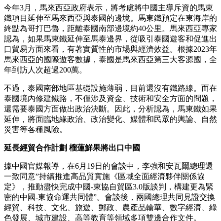
今年3月，馬來西亞政府表示，將考慮將中國主導斥資的馬東
鐵項目延伸至馬來西亞與泰國的邊境。馬東鐵預定在東海岸的
終點為哥打巴魯，距離泰國南部邊境約40公里。馬來西亞專家
認為，如果馬東鐵延伸至馬泰邊界，從吸引泰國遊客和促進出
口貿易方面來看，有著實質性的市場與經濟效益。根據2023年
馬來西亞的國際遊客數據，泰國是馬來西亞第三大客源國，全
年到訪人次超過200萬。
不過，泰國南部地區基礎設施薄弱，目前還沒有鐵路線。而在
泰國境內修建鐵路，不僅涉及資金、技術和安全方面的問題，
還需要泰國方面做出政治決斷。因此，分析認為，馬東鐵如果
延伸，將面臨地緣政治、政治變化、媒體和民眾的輿論、自然
災害等各種風險。
延長經貿合作計劃 榴蓮鮮果將出口中國
據中國官媒報導，在6月19日的會談中，李強和安瓦爾總理還
一致同意”持續推進高品質實施《區域全面經濟夥伴關係協
定》，推動盡快完成中國-東協自貿區3.0版談判，構建更為緊
密的中國-東協命運共同體”。會談後，兩國總理共同見證交換
經貿、科技、文化、旅遊、郵政、農產品輸華、數字經濟、綠
色發展、城市建設、高等教育等領域多項雙邊合作文件。