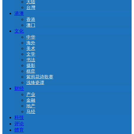
大陆
台灣
港澳
香港
澳门
文化
中华
海外
美术
文学
书法
摄影
棋弈
紫荊花诗歌赛
浅绛瓷谭
财经
产业
金融
地产
马经
科技
评论
體育