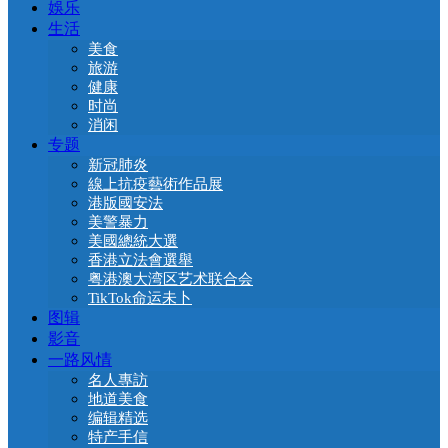
娛乐
生活
美食
旅游
健康
时尚
消闲
专题
新冠肺炎
線上抗疫藝術作品展
港版國安法
美警暴力
美國總統大選
香港立法會選舉
粤港澳大湾区艺术联合会
TikTok命运未卜
图辑
影音
一路风情
名人專訪
地道美食
编辑精选
特产手信