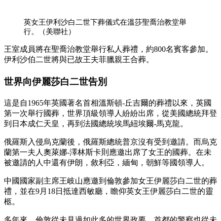
英女王伊利沙白二世下葬儀式在溫莎聖喬治教堂舉
行。（美聯社）
王室成員將在聖喬治教堂舉行私人葬禮，約800名賓客參加。
伊利沙伯二世將與已故王夫菲臘親王合葬。
世界向伊麗莎白二世告別
這是自1965年英國著名首相溫斯頓-丘吉爾的葬禮以來，英國
第一次舉行國葬，世界頂級領導人紛紛出席，從美國總統拜登
到日本成仁天皇，再到法國總統埃馬紐埃爾-馬克龍。
俄羅斯入侵烏克蘭後，俄羅斯總統普京沒有受到邀請。而烏克
蘭第一夫人奧萊娜-澤林斯卡則應邀出席了女王的國葬。在未
被邀請的人中還有伊朗，敘利亞，緬甸，朝鮮等國領導人。
中國國家副主席王岐山應邀到倫敦參加女王伊麗莎白二世的葬
禮，並在9月18日抵達西敏廳，瞻仰英女王伊麗莎白二世的靈
柩。
多年來，倫敦從未見過如此多的世界政要，首都的警察也從未