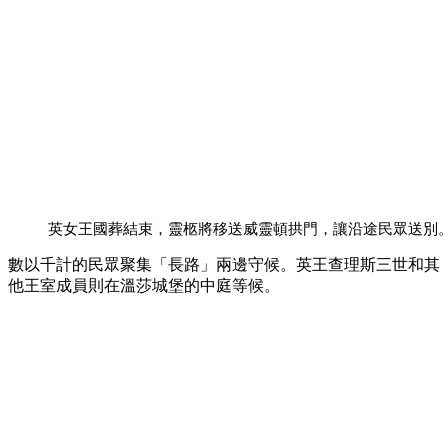
英女王國葬結束，靈柩將移送威靈頓拱門，讓沿途民眾送別
數以千計的民眾聚集「長路」兩邊守候。英王查理斯三世和其
他王室成員則在溫莎城堡的中庭等候。