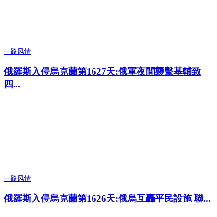
一路风情
俄羅斯入侵烏克蘭第1627天:俄軍夜間襲擊基輔致
四...
一路风情
俄羅斯入侵烏克蘭第1626天:俄烏互轟平民設施 聯...