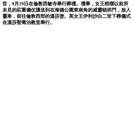
世，9月19日在倫敦西敏寺舉行葬禮。禮畢，女王棺槨以前所
未見的莊重儀仗護送到在海德公園東南角的威靈頓拱門，放入
靈車，前往倫敦西郊的溫莎堡。英女王伊利沙白二世下葬儀式
在溫莎聖喬治教堂舉行。