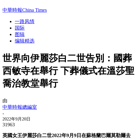
中華時報China Times
一路风情
国际
图辑
编辑精选
世界向伊麗莎白二世告別：國葬
西敏寺在舉行 下葬儀式在溫莎聖
喬治教堂舉行
由
中華時報總編室
-
2022年9月20日
31963
英國女王伊麗莎白二世2022年9月9日在蘇格蘭巴爾莫勒爾去