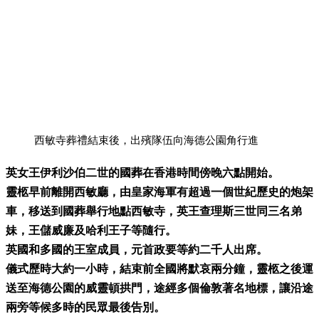
西敏寺葬禮結束後，出殯隊伍向海德公園角行進
英女王伊利沙伯二世的國葬在香港時間傍晚六點開始。
靈柩早前離開西敏廳，由皇家海軍有超過一個世紀歷史的炮架
車，移送到國葬舉行地點西敏寺，英王查理斯三世同三名弟
妹，王儲威廉及哈利王子等隨行。
英國和多國的王室成員，元首政要等約二千人出席。
儀式歷時大約一小時，結束前全國將默哀兩分鐘，靈柩之後運
送至海德公園的威靈頓拱門，途經多個倫敦著名地標，讓沿途
兩旁等候多時的民眾最後告別。