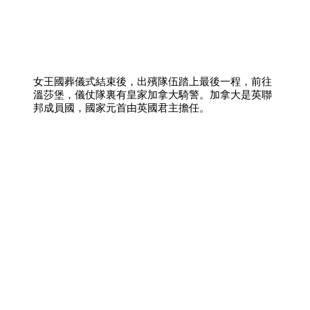
女王國葬儀式結束後，出殯隊伍踏上最後一程，前往
溫莎堡，儀仗隊裏有皇家加拿大騎警。加拿大是英聯
邦成員國，國家元首由英國君主擔任。