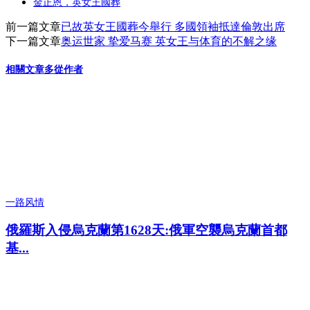
金正恩，英女王國葬
前一篇文章
已故英女王國葬今舉行 多國領袖抵達倫敦出席
下一篇文章
奥运世家 挚爱马赛 英女王与体育的不解之缘
相關文章
多從作者
一路风情
俄羅斯入侵烏克蘭第1628天:俄軍空襲烏克蘭首都
基...