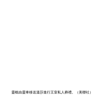
靈柩由靈車移送溫莎進行王室私人葬禮。（美聯社）