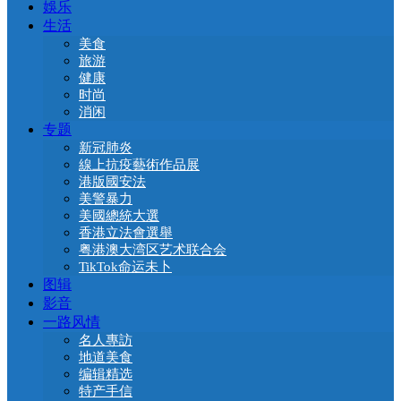
娛乐
生活
美食
旅游
健康
时尚
消闲
专题
新冠肺炎
線上抗疫藝術作品展
港版國安法
美警暴力
美國總統大選
香港立法會選舉
粤港澳大湾区艺术联合会
TikTok命运未卜
图辑
影音
一路风情
名人專訪
地道美食
编辑精选
特产手信