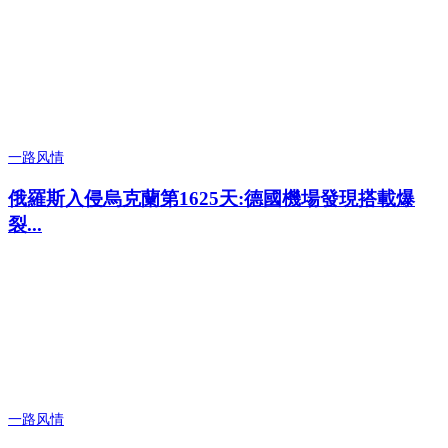
一路风情
俄羅斯入侵烏克蘭第1625天:德國機場發現搭載爆
裂...
一路风情