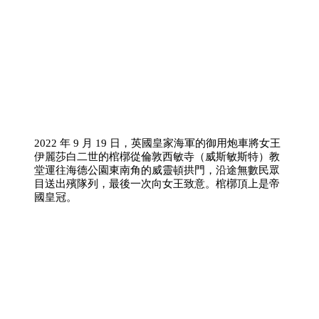
2022 年 9 月 19 日，英國皇家海軍的御用炮車將女王
伊麗莎白二世的棺槨從倫敦西敏寺（威斯敏斯特）教
堂運往海德公園東南角的威靈頓拱門，沿途無數民眾
目送出殯隊列，最後一次向女王致意。棺槨頂上是帝
國皇冠。