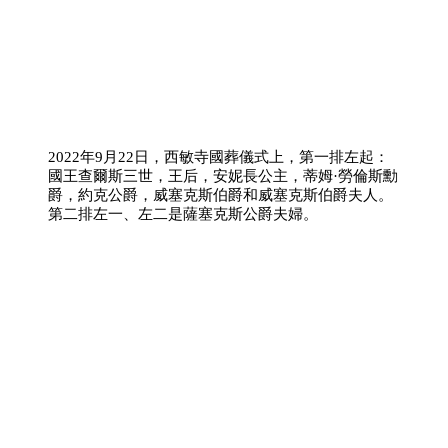
2022年9月22日，西敏寺國葬儀式上，第一排左起：
國王查爾斯三世，王后，安妮長公主，蒂姆·勞倫斯勳
爵，約克公爵，威塞克斯伯爵和威塞克斯伯爵夫人。
第二排左一、左二是薩塞克斯公爵夫婦。