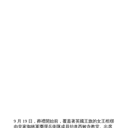
9 月 19 日，葬禮開始前，覆蓋著英國王旗的女王棺槨
由皇家御林軍擲彈兵衛隊成員抬進西敏寺教堂。出席