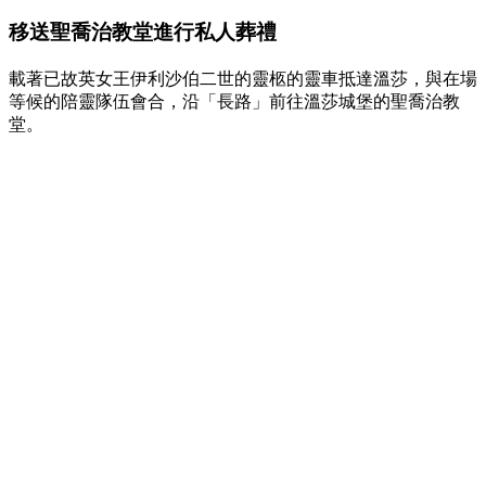
移送聖喬治教堂進行私人葬禮
載著已故英女王伊利沙伯二世的靈柩的靈車抵達溫莎，與在場
等候的陪靈隊伍會合，沿「長路」前往溫莎城堡的聖喬治教
堂。