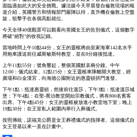
面臨過如此大的安全挑戰。據法媒今天早晨發自倫敦現場的報
道介紹，英國警方和情報部門嚴陣以待，直升機在倫敦上空盤
旋，狙擊手在各個高點就位。
今天全球40億觀眾可以觀看向英國女王的告別儀式，這個數字
將破“絕對”的收視記錄。
當地時間上午10點44分，女王的靈柩將由皇家海軍142名水手
用炮車護送前往威斯敏斯特教堂，並在8分鐘後抵達。
上午11點55分：號角響起，整個英國默哀兩分鐘。中午
12:00：儀式結束。12點15分：女王靈柩車隊離開大教堂，經
廣場和白金漢宮，向海德公園附近的惠靈頓拱門進發。
下午1點：抵達惠靈頓，然後前往溫莎，下午3點：抵達溫莎城
堡；下午4點：在聖-喬治教堂開始宗教儀式，將有800名賓客
出席。下午4點45分：女王的靈柩被放進小教堂地下室；晚上
19點30分：在王室私人範圍內舉行入葬儀式。
按照傳統，諾福克公爵是女王葬禮儀式的指揮者。這個儀式自
女王登基以來一直在計畫中。