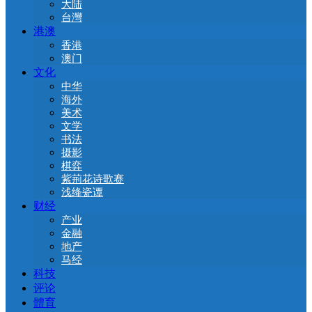
大陆
台灣
港澳
香港
澳门
文化
中华
海外
美术
文学
书法
摄影
棋弈
紫荊花诗歌赛
浅绛瓷谭
财经
产业
金融
地产
马经
科技
评论
體育