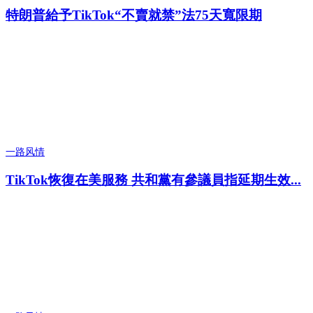
特朗普給予TikTok“不賣就禁”法75天寬限期
一路风情
TikTok恢復在美服務 共和黨有參議員指延期生效...