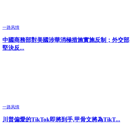
一路风情
中國商務部對美國涉華消極措施實施反制；外交部
堅決反...
一路风情
川普偏愛的TikTok即將到手,甲骨文將為TikT...