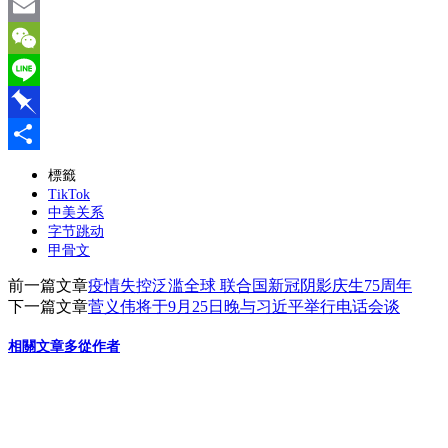
Twitter
Email
WeChat
Line
Pinboard
分
標籤
TikTok
享
中美关系
字节跳动
甲骨文
前一篇文章
疫情失控泛滥全球 联合国新冠阴影庆生75周年
下一篇文章
菅义伟将于9月25日晚与习近平举行电话会谈
相關文章
多從作者