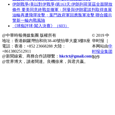
伊朗戰爭(美以對伊戰爭)第163天:伊朗列荷莫茲全面開放
條件 要美同意終戰並撤軍；阿曼與伊朗霍談判取得進展
油輪再遭飛彈攻擊；葉門政府軍回應叛軍攻擊 聯合國示
警新一輪內戰風險
《球痴評球·闖入決賽》（603）
@中華時報傳媒集團 版權所有
© 2019 中
地址：香港銅鑼灣怡和街38-40號怡華大廈3樓B座
华时报 ｜
電話：香港：+852 23668288 大陸：
本网站由
中
+8613802512911
时报业集团
@新聞線索、商務合作請聯繫：
hkctct@gmail.com
制作
@世界博大，讀者闊達。良機徐來，與君共嬴。