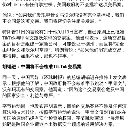
仍对TikTok有任何掌控权，美国政府将不会批准这项交易案。
他说：“如果我们发现甲骨文与沃尔玛没有完全掌控权，我们
不会同意这项交易。我们将密切关注相关发展。”
特朗普21日的言论有别于他9月19日宣布，自己原则上已批准
TikTok与甲骨文跟沃尔玛的交易案。他当时表示，这项交易提
案的目标是组建一家新公司，可能设址于德州，而且将“完全
由甲骨文和沃尔玛掌控”。特朗普说：“如果他们能完成交易，
那很棒。如果不成，那也不碍事。”
胡锡进：中国将不会核准TikTok交易案
同一天，中国官媒《环球时报》的总编胡锡进在推特上发文表
示，根据他的了解，中国政府将不会核准字节跳动丶甲骨文与
沃尔玛现有的交易案。他写道：“因为这个交易案会危及中国
的国家安全丶利益与尊严。”
字节跳动周一也发布声明表示，目前的交易案将不涉及任何演
算法和技术转让。按照字节跳动的说法，甲骨文仅对TikTok在
美国的原始码拥有安全检查的权限。字节跳动写道：“展示原
始码是跨国企业遭遇本土数据安全顾虑的通用解决方案。”