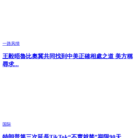
一路风情
王毅晤魯比奧冀共同找到中美正確相處之道 美方稱
尋求...
国际
特朗普第三次延長TikTok“不賣就禁”期限90天...