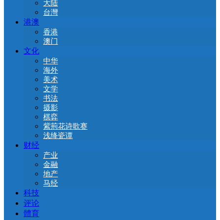
大陆
台灣
港澳
香港
澳门
文化
中华
海外
美术
文学
书法
摄影
棋弈
紫荊花诗歌赛
浅绛瓷谭
财经
产业
金融
地产
马经
科技
评论
體育