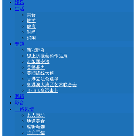
娛乐
生活
美食
旅游
健康
时尚
消闲
专题
新冠肺炎
線上抗疫藝術作品展
港版國安法
美警暴力
美國總統大選
香港立法會選舉
粤港澳大湾区艺术联合会
TikTok命运未卜
图辑
影音
一路风情
名人專訪
地道美食
编辑精选
特产手信