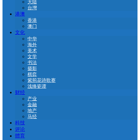
大陆
台灣
港澳
香港
澳门
文化
中华
海外
美术
文学
书法
摄影
棋弈
紫荊花诗歌赛
浅绛瓷谭
财经
产业
金融
地产
马经
科技
评论
體育