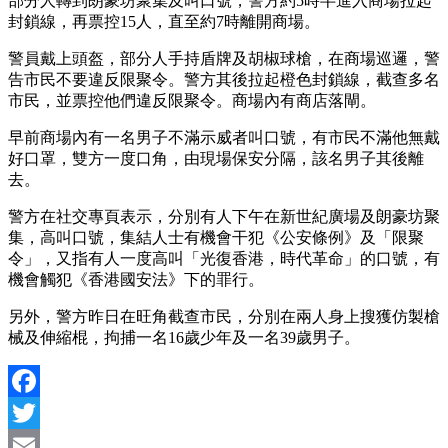
部分人轉到朗豪坊聚集及叫口號，警方約5時半進入商場拉起
封鎖線，再票控15人，直至約7時離開商場。
警員戴上頭盔，部分人手持盾牌及胡椒球槍，在商場巡邏，警
告市民不要違反限聚令。警方其後拉起橙色封鎖線，截查多名
市民，並票控他們違反限聚令。商場內有商店落閘。
早前商場內有一名男子不滿示威者叫口號，有市民不滿他無戴
好口罩，雙方一度口角，由現場保安分隔，該名男子其後離
去。
警方在社交專頁表示，分別有人下午在新世紀廣場及朗豪坊聚
集，高叫口號，集結人士有機會干犯《公安條例》及「限聚
令」，又指有人一度高叫「光復香港，時代革命」的口號，有
機會觸犯《香港國安法》下的罪行。
另外，警方昨日在旺角截查市民，分別在兩人身上搜獲仿製槍
械及伸縮棍，拘捕一名16歲少年及一名39歲男子。
Facebook
Twitter