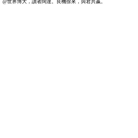
@世界博大，讀者闊達。良機徐來，與君共嬴。