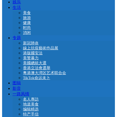
娛乐
生活
美食
旅游
健康
时尚
消闲
专题
新冠肺炎
線上抗疫藝術作品展
港版國安法
美警暴力
美國總統大選
香港立法會選舉
粤港澳大湾区艺术联合会
TikTok命运未卜
图辑
影音
一路风情
名人專訪
地道美食
编辑精选
特产手信