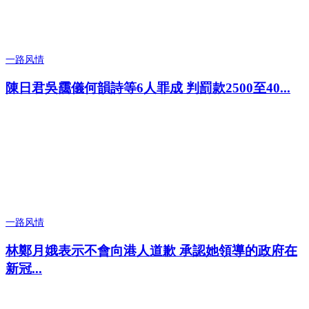
一路风情
陳日君吳靄儀何韻詩等6人罪成 判罰款2500至40...
一路风情
林鄭月娥表示不會向港人道歉 承認她領導的政府在
新冠...