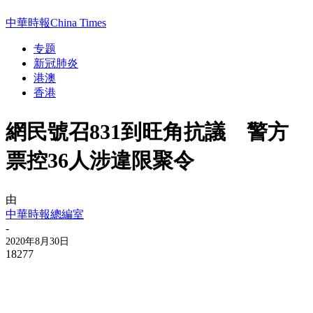
中華時報China Times
专题
新冠肺炎
港澳
香港
網民號召831到旺角抗議 警方
票控36人涉違限聚令
由
中華時報總編室
-
2020年8月30日
18277