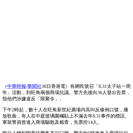
（
中華時報
/
華聞社
30日香港電）有網民號召「8.31太子站一周
年」活動，到旺角兩個商場抗議。警方先後向36人發出告票，
指他們涉嫌違反「限聚令」。
下午2時起，數十人在旺角新世紀廣場內高叫反修例口號，播
放歌曲，有人在中庭玻璃圍欄貼上不滿去年8.31事件的標語。
軍裝警員曾進入商場驅散及截查，先票控14人。