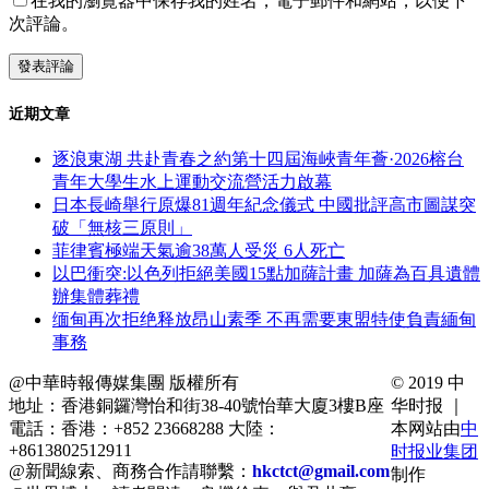
在我的瀏覽器中保存我的姓名，電子郵件和網站，以便下
次評論。
近期文章
逐浪東湖 共赴青春之約第十四屆海峽青年薈·2026榕台
青年大學生水上運動交流營活力啟幕
日本長崎舉行原爆81週年紀念儀式 中國批評高市圖謀突
破「無核三原則」
菲律賓極端天氣逾38萬人受災 6人死亡
以巴衝突:以色列拒絕美國15點加薩計畫 加薩為百具遺體
辦集體葬禮
缅甸再次拒绝释放昂山素季 不再需要東盟特使負責緬甸
事務
@中華時報傳媒集團 版權所有
© 2019 中
地址：香港銅鑼灣怡和街38-40號怡華大廈3樓B座
华时报 ｜
電話：香港：+852 23668288 大陸：
本网站由
中
+8613802512911
时报业集团
@新聞線索、商務合作請聯繫：
hkctct@gmail.com
制作