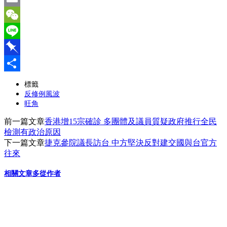
Email
WeChat
Line
Pinboard
分
標籤
反修例風波
享
旺角
前一篇文章
香港增15宗確診 多團體及議員質疑政府推行全民
檢測有政治原因
下一篇文章
捷克參院議長訪台 中方堅決反對建交國與台官方
往來
相關文章
多從作者