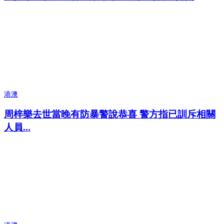
港澳
周梓樂去世當晚有防暴警說恭喜 警方指已訓斥相關
人員...