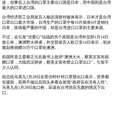
述，但事实上台湾的口罩主要出口国是日本，而中国则是台湾
最大的口罩进口国。
台湾经济部工业局发言人杨志清曾对媒体表示，日本才是台湾
口罩出口最大市场，台湾生产的口罩中每10片就有6片是销往
日本，疫情最严重的中国，却是台湾进口口罩的主要来源。
不过，会引发“没爱心”论战的另个原因是台湾外交部1月14日
曾公布，澳洲野火肆虐，外交部发言人欧江安14日表示，初步
规划将捐赠10万个口罩给澳洲。
前国民党立委蔡正元在脸书上批评“澳洲大火，蔡英文宣布捐
赠口罩，大陆武汉肺炎，蔡英文宣布禁止口罩出口”，引发不
少人认同。
前总统马英九1月28日在受访时针对口罩禁出口表示，世界都
在援助，若再不做以后回头来看会发现“政府实在没有人性”。
马英九在1月29日改口称，应该在台湾供应无虞的情况下出
口。