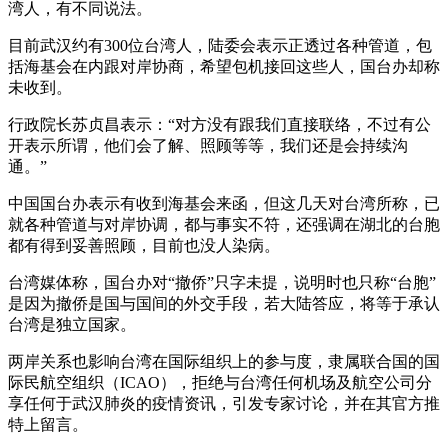
湾人，有不同说法。
目前武汉约有300位台湾人，陆委会表示正透过各种管道，包
括海基会在内跟对岸协商，希望包机接回这些人，国台办却称
未收到。
行政院长苏贞昌表示：“对方没有跟我们直接联络，不过有公
开表示所谓，他们会了解、照顾等等，我们还是会持续沟
通。”
中国国台办表示有收到海基会来函，但这几天对台湾所称，已
就各种管道与对岸协调，都与事实不符，还强调在湖北的台胞
都有得到妥善照顾，目前也没人染病。
台湾媒体称，国台办对“撤侨”只字未提，说明时也只称“台胞”
是因为撤侨是国与国间的外交手段，若大陆答应，将等于承认
台湾是独立国家。
两岸关系也影响台湾在国际组织上的参与度，隶属联合国的国
际民航空组织（ICAO），拒绝与台湾任何机场及航空公司分
享任何于武汉肺炎的疫情资讯，引发专家讨论，并在其官方推
特上留言。