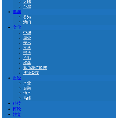
大陆
台灣
港澳
香港
澳门
文化
中华
海外
美术
文学
书法
摄影
棋弈
紫荊花诗歌赛
浅绛瓷谭
财经
产业
金融
地产
马经
科技
评论
體育