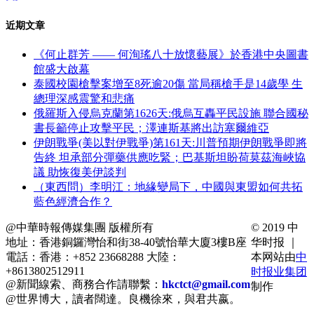
近期文章
《何止群芳 —— 何洵瑤八十放懷藝展》於香港中央圖書
館盛大啟幕
泰國校園槍擊案增至8死逾20傷 當局稱槍手是14歲學 生
總理深感震驚和悲痛
俄羅斯入侵烏克蘭第1626天:俄烏互轟平民設施 聯合國秘
書長籲停止攻擊平民；澤連斯基將出訪塞爾維亞
伊朗戰爭(美以對伊戰爭)第161天:川普預期伊朗戰爭即將
告終 坦承部分彈藥供應吃緊；巴基斯坦盼荷莫茲海峽協
議 助恢復美伊談判
（東西問）李明江：地緣變局下，中國與東盟如何共拓
藍色經濟合作？
@中華時報傳媒集團 版權所有
© 2019 中
地址：香港銅鑼灣怡和街38-40號怡華大廈3樓B座
华时报 ｜
電話：香港：+852 23668288 大陸：
本网站由
中
+8613802512911
时报业集团
@新聞線索、商務合作請聯繫：
hkctct@gmail.com
制作
@世界博大，讀者闊達。良機徐來，與君共嬴。