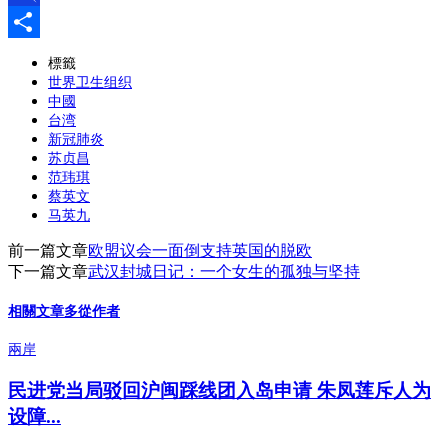
Pinboard
分
標籤
世界卫生组织
享
中國
台湾
新冠肺炎
苏贞昌
范玮琪
蔡英文
马英九
前一篇文章
欧盟议会一面倒支持英国的脱欧
下一篇文章
武汉封城日记：一个女生的孤独与坚持
相關文章
多從作者
兩岸
民进党当局驳回沪闽踩线团入岛申请 朱凤莲斥人为
设障...