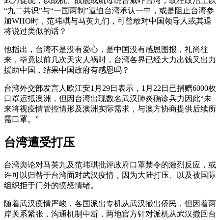
武力促统，以战机、战舰或航母绕台威吓台湾，或在政治上以
“九二共识”与“一国两制”逼迫台湾承认一中，或是阻止台湾参
加WHO时，范玮琪与马英九们，可曾敢对中国领导人或其退
将说过类似的话？
他指出，台湾不是没有爱心，是中国没有感恩图报，礼尚往
来，毕竟以前几次天灾人祸时，台湾各界已经大力出钱又出力
援助中国，结果中国政府有感恩吗？
台湾外交部发言人欧江安1月29日表示，1月22日已捐赠6000枚
口罩运抵澳洲，但因台湾出现数名武汉肺炎确诊兵力因此“未
来将视疫情管控情形及澳洲实际需求，与澳方协商提供后续所
需口罩。”
台湾遭受打压
台湾舆论对马英九及范玮琪批评政府口罩禁令的激烈反应，或
许可以归咎于台湾面对武汉疫情，因为大陆打压、以及被国际
组织拒于门外的愤怒情绪。
随着武汉疫情严峻，各国派出专机从武汉撤出侨民，但因着两
岸关系紧张，沟通机制中断，两地官方针对派机从武汉撤回台