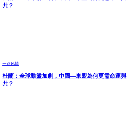
共？
一路风情
杜蘭：全球動盪加劇，中國—東盟為何更需命運與
共？