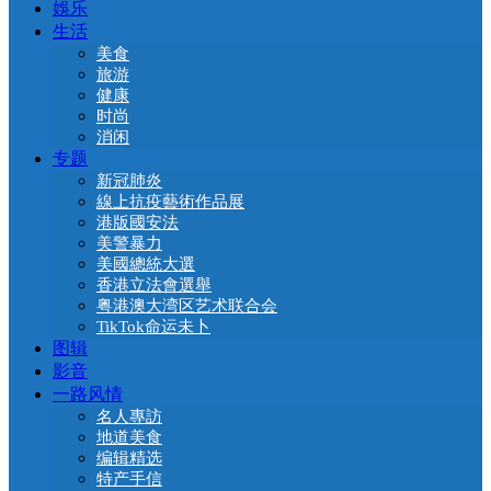
娛乐
生活
美食
旅游
健康
时尚
消闲
专题
新冠肺炎
線上抗疫藝術作品展
港版國安法
美警暴力
美國總統大選
香港立法會選舉
粤港澳大湾区艺术联合会
TikTok命运未卜
图辑
影音
一路风情
名人專訪
地道美食
编辑精选
特产手信