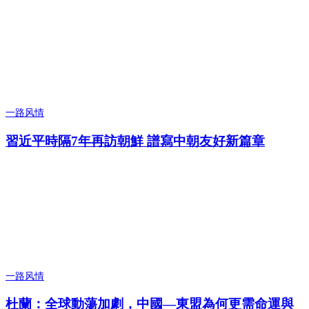
一路风情
習近平時隔7年再訪朝鮮 譜寫中朝友好新篇章
一路风情
杜蘭：全球動蕩加劇，中國—東盟為何更需命運與