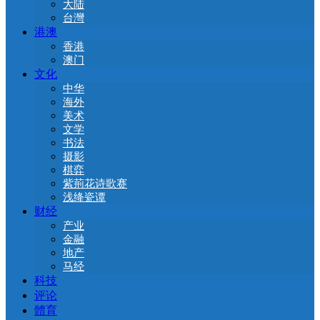
大陆
台灣
港澳
香港
澳门
文化
中华
海外
美术
文学
书法
摄影
棋弈
紫荊花诗歌赛
浅绛瓷谭
财经
产业
金融
地产
马经
科技
评论
體育