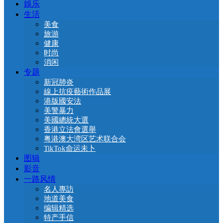
娛乐
生活
美食
旅游
健康
时尚
消闲
专题
新冠肺炎
線上抗疫藝術作品展
港版國安法
美警暴力
美國總統大選
香港立法會選舉
粤港澳大湾区艺术联合会
TikTok命运未卜
图辑
影音
一路风情
名人專訪
地道美食
编辑精选
特产手信