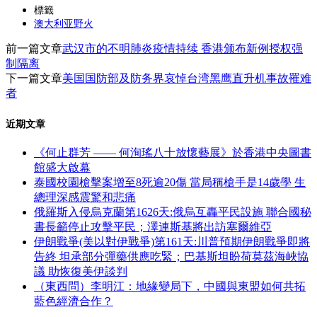
分
標籤
澳大利亚野火
享
前一篇文章
武汉市的不明肺炎疫情持续 香港颁布新例授权强
制隔离
下一篇文章
美国国防部及防务界哀悼台湾黑鹰直升机事故罹难
者
近期文章
《何止群芳 —— 何洵瑤八十放懷藝展》於香港中央圖書
館盛大啟幕
泰國校園槍擊案增至8死逾20傷 當局稱槍手是14歲學 生
總理深感震驚和悲痛
俄羅斯入侵烏克蘭第1626天:俄烏互轟平民設施 聯合國秘
書長籲停止攻擊平民；澤連斯基將出訪塞爾維亞
伊朗戰爭(美以對伊戰爭)第161天:川普預期伊朗戰爭即將
告終 坦承部分彈藥供應吃緊；巴基斯坦盼荷莫茲海峽協
議 助恢復美伊談判
（東西問）李明江：地緣變局下，中國與東盟如何共拓
藍色經濟合作？