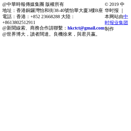
@中華時報傳媒集團 版權所有
© 2019 中
地址：香港銅鑼灣怡和街38-40號怡華大廈3樓B座
华时报 ｜
電話：香港：+852 23668288 大陸：
本网站由
中
+8613802512911
时报业集团
@新聞線索、商務合作請聯繫：
hkctct@gmail.com
制作
@世界博大，讀者闊達。良機徐來，與君共嬴。