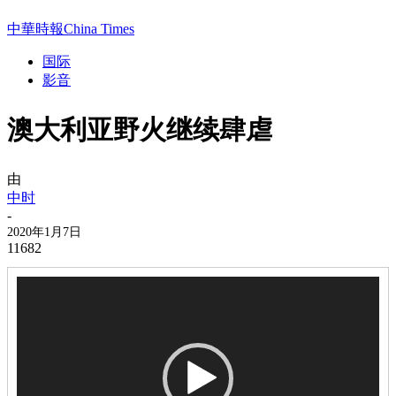
中華時報China Times
国际
影音
澳大利亚野火继续肆虐
由
中时
-
2020年1月7日
11682
视
频
播
放
器