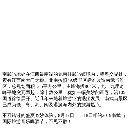
南武当地处在江西最南端的龙南县武当镇境内，赣粤交界处，
素有江西南大门之称。龙南按照4A级景区标准改造南武当景
区，总规划面积13.5平方公里，主峰海拔864米，九十九座奇
峰平地突兀而起，绵十数公里，犹如一幅美妙的画卷，沿105
国道徐徐展开。近几年来随着旅游业的迅猛发展，南武当景区
已成为赣、粤、湘、闽及港澳海内外的旅游热点。
不容错过的盛夏奇妙体验，8月17日——18日相约2019南武当
国际旅游音乐啤酒节，不见不散！