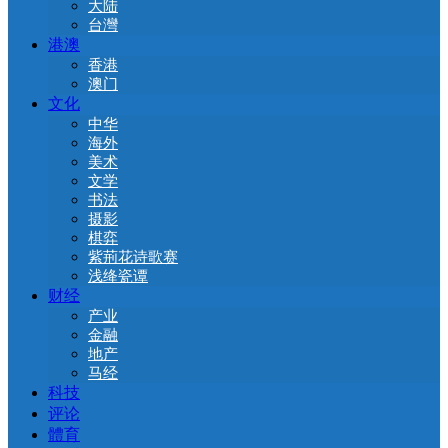
大陆
台灣
港澳
香港
澳门
文化
中华
海外
美术
文学
书法
摄影
棋弈
紫荊花诗歌赛
浅绛瓷谭
财经
产业
金融
地产
马经
科技
评论
體育