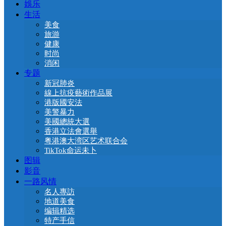
娛乐
生活
美食
旅游
健康
时尚
消闲
专题
新冠肺炎
線上抗疫藝術作品展
港版國安法
美警暴力
美國總統大選
香港立法會選舉
粤港澳大湾区艺术联合会
TikTok命运未卜
图辑
影音
一路风情
名人專訪
地道美食
编辑精选
特产手信