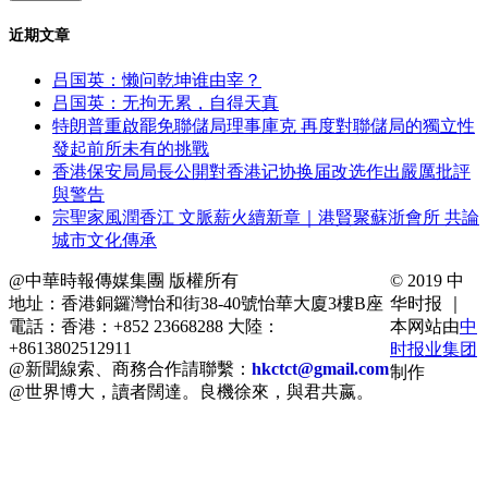
近期文章
吕国英：懒问乾坤谁由宰？
吕国英：无拘无累，自得天真
特朗普重啟罷免聯儲局理事庫克 再度對聯儲局的獨立性
發起前所未有的挑戰
香港保安局局長公開對香港记协换届改选作出嚴厲批評
與警告
宗聖家風潤香江 文脈薪火續新章｜港賢聚蘇浙會所 共論
城市文化傳承
@中華時報傳媒集團 版權所有
© 2019 中
地址：香港銅鑼灣怡和街38-40號怡華大廈3樓B座
华时报 ｜
電話：香港：+852 23668288 大陸：
本网站由
中
+8613802512911
时报业集团
@新聞線索、商務合作請聯繫：
hkctct@gmail.com
制作
@世界博大，讀者闊達。良機徐來，與君共嬴。