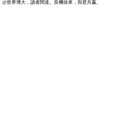
@世界博大，讀者闊達。良機徐來，與君共嬴。