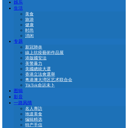
娛乐
生活
美食
旅游
健康
时尚
消闲
专题
新冠肺炎
線上抗疫藝術作品展
港版國安法
美警暴力
美國總統大選
香港立法會選舉
粤港澳大湾区艺术联合会
TikTok命运未卜
图辑
影音
一路风情
名人專訪
地道美食
编辑精选
特产手信