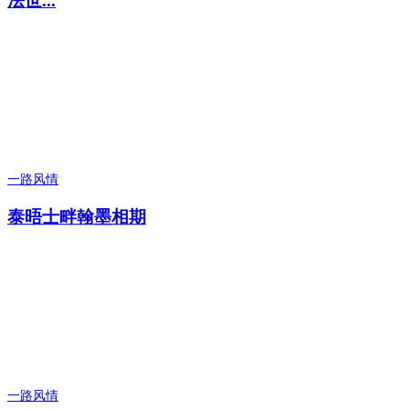
法世...
一路风情
泰晤士畔翰墨相期
一路风情