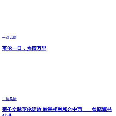
一路风情
英伦一日，乡情万里
一路风情
宗圣文脉英伦绽放 翰墨相融和合中西——曾晓辉书