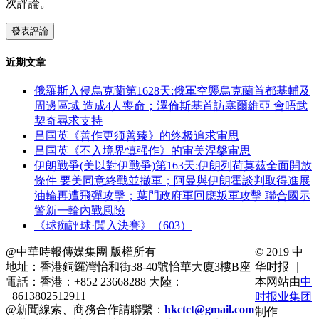
次評論。
近期文章
俄羅斯入侵烏克蘭第1628天:俄軍空襲烏克蘭首都基輔及
周邊區域 造成4人喪命；澤倫斯基首訪塞爾維亞 會晤武
契奇尋求支持
吕国英《善作更须善臻》的终极追求审思
吕国英《不入境界慎强作》的审美涅槃审思
伊朗戰爭(美以對伊戰爭)第163天:伊朗列荷莫茲全面開放
條件 要美同意終戰並撤軍；阿曼與伊朗霍談判取得進展
油輪再遭飛彈攻擊；葉門政府軍回應叛軍攻擊 聯合國示
警新一輪內戰風險
《球痴評球·闖入決賽》（603）
@中華時報傳媒集團 版權所有
© 2019 中
地址：香港銅鑼灣怡和街38-40號怡華大廈3樓B座
华时报 ｜
電話：香港：+852 23668288 大陸：
本网站由
中
+8613802512911
时报业集团
@新聞線索、商務合作請聯繫：
hkctct@gmail.com
制作