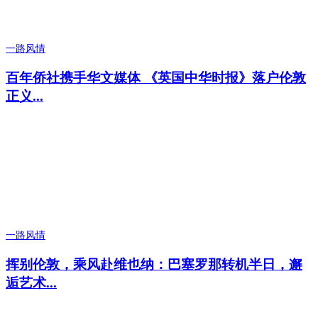
一路风情
百年侨社携手华文媒体 《英国中华时报》落户伦敦
正义...
一路风情
挥别伦敦，乘风赴维也纳：巴塞罗那转机半日，邂
逅艺术...