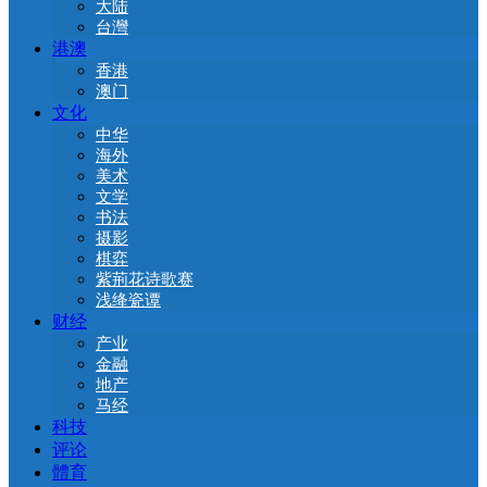
大陆
台灣
港澳
香港
澳门
文化
中华
海外
美术
文学
书法
摄影
棋弈
紫荊花诗歌赛
浅绛瓷谭
财经
产业
金融
地产
马经
科技
评论
體育