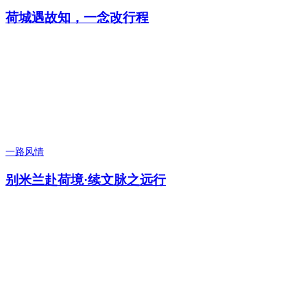
荷城遇故知，一念改行程
一路风情
别米兰赴荷境·续文脉之远行